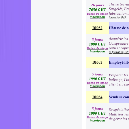
Thème travai
26 jours
Surgelés, Fr
7650 € HT
fabrication, 
Dates de stage
Inscription
formation
PdF.
DI062
Hôtesse de c
Acquérir les
5 jours
Comprendre e
1990 € HT
outils propre
Dates de stage
Inscription
la formation
PdF
DI063
Employé lib
5 jours
Préparer les 
1990 € HT
balisage, l'i
Dates de stage
client et rés
Inscription
DI064
Vendeur cons
5 jours
Se spécialise
1990 € HT
Maîtriser le
Dates de stage
de gérer les
Inscription