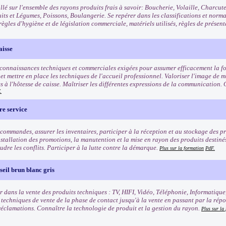
llé sur l'ensemble des rayons produits frais à savoir: Boucherie, Volaille, Charcut
uits et Légumes, Poissons, Boulangerie. Se repérer dans les classifications et norm
règles d'hygiène et de législation commerciale, matériels utilisés, règles de présen
aisse
 connaissances techniques et commerciales exigées pour assumer efficacement la fo
t mettre en place les techniques de l'accueil professionnel. Valoriser l'image de ma
s à l'hôtesse de caisse. Maîtriser les différentes expressions de la communication. 
.
re service
commandes, assurer les inventaires, participer à la réception et au stockage des pro
nstallation des promotions, la manutention et la mise en rayon des produits destinés 
oudre les conflits. Participer à la lutte contre la démarque.
Plus sur la formation
PdF.
eil brun blanc gris
r dans la vente des produits techniques : TV, HIFI, Vidéo, Téléphonie, Informatique
s techniques de vente de la phase de contact jusqu'à la vente en passant par la rép
 réclamations. Connaître la technologie de produit et la gestion du rayon.
Plus sur la