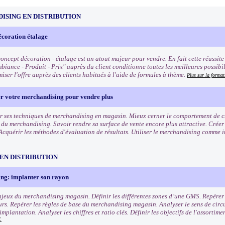
ISING EN DISTRIBUTION
écoration étalage
oncept décoration - étalage est un atout majeur pour vendre. En fait cette réussite q
biance - Produit - Prix" auprès du client conditionne toutes les meilleures possibi
iser l'offre auprès des clients habitués à l'aide de formules à thème.
Plus sur la format
er votre merchandising pour vendre plus
r ses techniques de merchandising en magasin. Mieux cerner le comportement de cha
s du merchandising. Savoir rendre sa surface de vente encore plus attractive. Crée
Acquérir les méthodes d'évaluation de résultats. Utiliser le merchandising comme 
EN DISTRIBUTION
ng: implanter son rayon
enjeux du merchandising magasin. Définir les différentes zones d’une GMS. Repérer l
s. Repérer les règles de base du merchandising magasin. Analyser le sens de circu
mplantation. Analyser les chiffres et ratio clés. Définir les objectifs de l'assortim
.