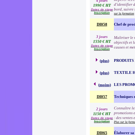
4 jours
d'identifier 
1990 € HT
bord, suivre 
Dates de stage
Inscription
sur la formation
DI058
Chef de prod
3 jours
Maîtriser le 
1550 € HT
objectifs et 
Dates de stage
causes et me
Inscription
PRODUITS
(
plus
)
TEXTILE 
(
plus
)
LES PROM
(
moins
)
DI057
Techniques 
Connaître le
2 jours
promotions e
1150 € HT
: des ventes 
Dates de stage
Inscription
Plus sur la form
DI065
Élaborer sa 