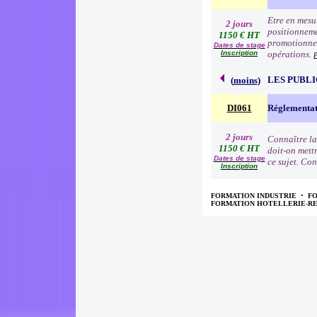
Etre en mesur
2 jours
positionneme
1150 € HT
promotionnell
Dates de stage
Inscription
opérations.
P
LES PUBLI
(
moins
)
DI061
Réglementat
2 jours
Connaître la
1150 € HT
doit-on mettr
Dates de stage
ce sujet. Con
Inscription
FORMATION INDUSTRIE
•
F
FORMATION HOTELLERIE-R