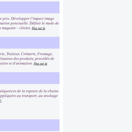
age prix. Développer l’impact image
imation ponctuelle. Définir le mode de
n magasin – clients.
Plus sur la
erie, Traiteur, Crèmerie, Fromage,
alisation des produits, procédés de
tation et d'animation.
Plus sur la
nséquences de la rupture de la chaine
e appliquées au transport, au stockage
F.