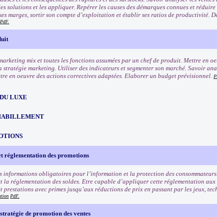
des solutions et les appliquer. Repérer les causes des démarques connues et réduire
ses marges, sortir son compte d’exploitation et établir ses ratios de productivité. 
PdF.
uit
marketing mix et toutes les fonctions assumées par un chef de produit. Mettre en oe
la stratégie marketing. Utiliser des indicateurs et segmenter son marché. Savoir ana
ttre en oeuvre des actions correctives adaptées. Elaborer un budget prévisionnel.
P
 DU LUXE
HABILLEMENT
OTIONS
et réglementation des promotions
s informations obligatoires pour l’information et la protection des consommateurs
t la réglementation des soldes. Etre capable d’appliquer cette réglementation aux
et prestations avec primes jusqu’aux réductions de prix en passant par les jeux, tec
ation
PdF.
stratégie de promotion des ventes