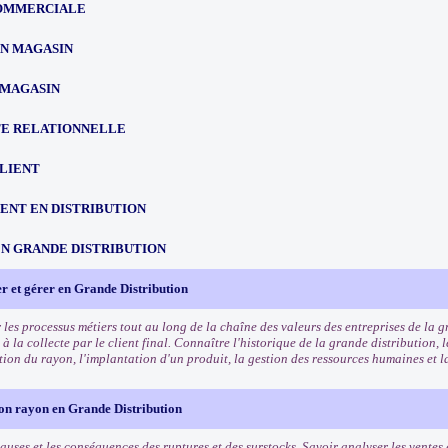
OMMERCIALE
EN MAGASIN
 MAGASIN
TE RELATIONNELLE
CLIENT
NT EN DISTRIBUTION
EN GRANDE DISTRIBUTION
r et gérer en Grande Distribution
les processus métiers tout au long de la chaîne des valeurs des entreprises de la g
 la collecte par le client final. Connaître l'historique de la grande distribution,
stion du rayon, l'implantation d'un produit, la gestion des ressources humaines et 
son rayon en Grande Distribution
auses et les conséquences des ruptures et des surstocks. Savoir analyser les ventes 