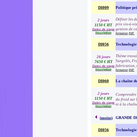
DI009
Politique pr
Définir les 
2 jours
prix vis-à-v
1150 € HT
gestion de c
Dates de stage
Inscription
formation
PdF.
DI056
Technologie 
Thème travai
26 jours
Surgelés, Fr
7650 € HT
fabrication, 
Dates de stage
Inscription
formation
PdF.
DI060
La chaîne du
2 jours
Comprendre l
1150 € HT
du froid sur 
Dates de stage
et à la chaîn
Inscription
GRANDE D
(
moins
)
DI056
Technologie 