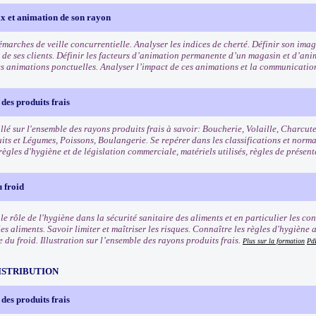
ix et animation de son rayon
démarches de veille concurrentielle. Analyser les indices de cherté. Définir son im
is de ses clients. Définir les facteurs d’animation permanente d’un magasin et d’an
es animations ponctuelles. Analyser l’impact de ces animations et la communicatio
des produits frais
llé sur l'ensemble des rayons produits frais à savoir: Boucherie, Volaille, Charcut
uits et Légumes, Poissons, Boulangerie. Se repérer dans les classifications et norm
règles d'hygiène et de législation commerciale, matériels utilisés, règles de présen
 froid
e rôle de l'hygiène dans la sécurité sanitaire des aliments et en particulier les co
les aliments. Savoir limiter et maîtriser les risques. Connaître les règles d'hygièn
e du froid. Illustration sur l’ensemble des rayons produits frais.
Plus sur la formation
Pd
ISTRIBUTION
des produits frais