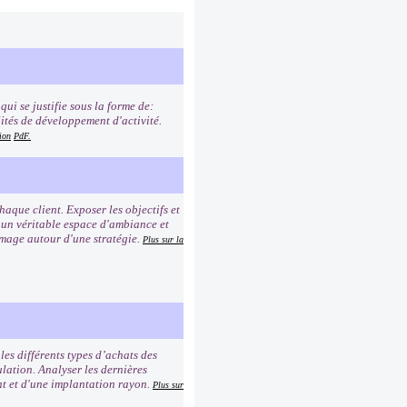
ui se justifie sous la forme de:
lités de développement d'activité.
ion
PdF.
que client. Exposer les objectifs et
r un véritable espace d'ambiance et
image autour d'une stratégie.
Plus sur la
es différents types d’achats des
lation. Analyser les dernières
ent et d'une implantation rayon.
Plus sur