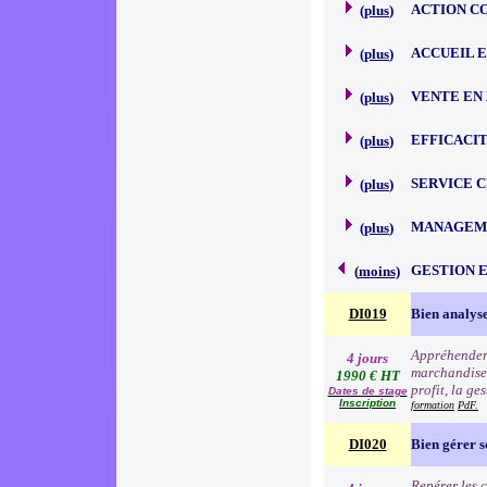
ACTION C
(
plus
)
ACCUEIL 
(
plus
)
VENTE EN
(
plus
)
EFFICACI
(
plus
)
SERVICE 
(
plus
)
MANAGEME
(
plus
)
GESTION 
(
moins
)
DI019
Bien analyse
Appréhender 
4 jours
marchandise à
1990 € HT
profit, la ge
Dates de stage
Inscription
formation
PdF.
DI020
Bien gérer 
Repérer les c