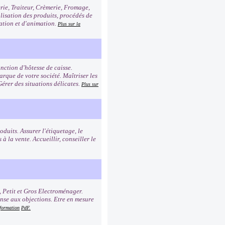
erie, Traiteur, Crèmerie, Fromage,
alisation des produits, procédés de
tation et d'animation.
Plus sur la
nction d'hôtesse de caisse.
rque de votre société. Maîtriser les
Gérer des situations délicates.
Plus sur
duits. Assurer l'étiquetage, le
à la vente. Accueillir, conseiller le
, Petit et Gros Electroménager.
onse aux objections. Etre en mesure
 formation
PdF.