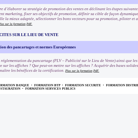
e d’élaborer sa stratégie de promotion des ventes en déclinant les étapes suivantes
nt marketing, fixer ses objectifs de promotion, définir sa cible de façon dynamiqu
e la mieux adaptée, sélectionner les bons vecteurs pour sa promotion, piloter et an
lus sur la formation
PdF.
CITES SUR LE LIEU DE VENTE
ion des pancartages et normes Européennes
 réglementation du pancartage (PLV – Publicité sur le Lieu de Vente) ainsi que le
e sur les affiches ? Que peut-on mettre sur les affiches ? Acquérir des bases solide
naître les bénéfices de la certification.
Plus sur la formation
PdF.
ORMATION BANQUE
•
FORMATION BTP
•
FORMATION SECURITE
•
FORMATION DISTRI
ESTAURATION
•
FORMATION SERVICES PUBLICS