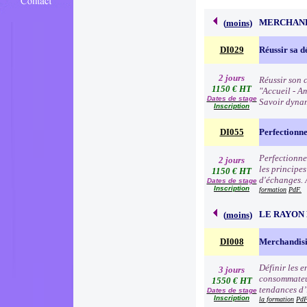
MERCHAND
(
moins
)
DI029
Réussir sa d
2 jours
Réussir son c
1150 € HT
"Accueil - Am
Dates de stage
Savoir dynam
Inscription
DI055
Perfectionn
Perfectionne
2 jours
les principe
1150 € HT
d'échanges. 
Dates de stage
Inscription
formation
PdF.
LE RAYON 
(
moins
)
DI008
Merchandisi
Définir les 
3 jours
consommateur
1550 € HT
tendances d’i
Dates de stage
Inscription
la formation
PdF