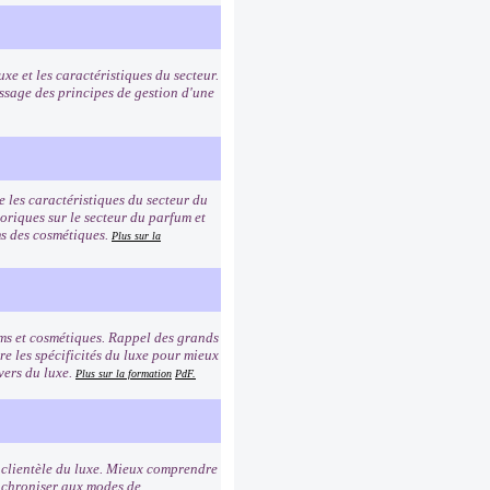
uxe et les caractéristiques du secteur.
ssage des principes de gestion d'une
e les caractéristiques du secteur du
toriques sur le secteur du parfum et
oms des cosmétiques.
Plus sur la
ums et cosmétiques. Rappel des grands
e les spécificités du luxe pour mieux
vers du luxe.
Plus sur la formation
PdF.
a clientèle du luxe. Mieux comprendre
synchroniser aux modes de