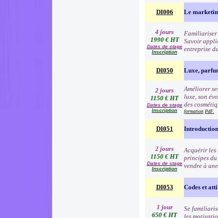
DI006
Le marketin
4 jours
Familiariser 
1990 € HT
Savoir appli
Dates de stage
entreprise d
Inscription
DI050
Luxe, parfu
Améliorer ses
2 jours
luxe, son évo
1150 € HT
des cosmétiqu
Dates de stage
Inscription
formation
PdF.
DI051
Introduction
2 jours
Acquérir les
1150 € HT
principes du
Dates de stage
vendre à une
Inscription
DI053
Codes et atti
1 jour
Se familiari
650 € HT
les motivatio