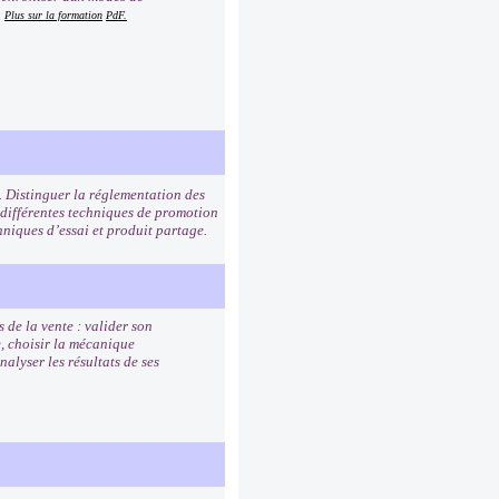
.
Plus sur la formation
PdF.
. Distinguer la réglementation des
 différentes techniques de promotion
hniques d’essai et produit partage.
 de la vente : valider son
e, choisir la mécanique
alyser les résultats de ses