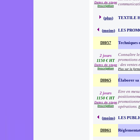
Dates de stage
communication
Inscription
TEXTILE 
(
plus
)
LES PROM
(
moins
)
DI057
Techniques 
Connaître le
2 jours
promotions e
1150 € HT
: des ventes 
Dates de stage
Inscription
Plus sur la form
DI065
Élaborer sa 
Etre en mesur
2 jours
positionneme
1150 € HT
promotionnell
Dates de stage
Inscription
opérations.
P
LES PUBLI
(
moins
)
DI061
Réglementat