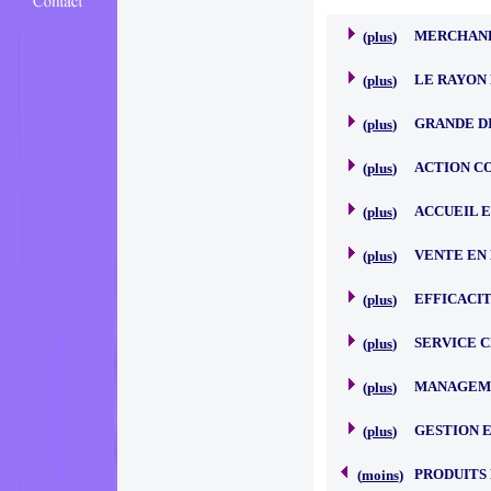
MERCHAND
(
plus
)
LE RAYON 
(
plus
)
GRANDE D
(
plus
)
ACTION C
(
plus
)
ACCUEIL 
(
plus
)
VENTE EN
(
plus
)
EFFICACI
(
plus
)
SERVICE 
(
plus
)
MANAGEME
(
plus
)
GESTION 
(
plus
)
PRODUITS
(
moins
)