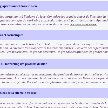
g opérationnel dans le Luxe
les participants à l'univers du luxe. Connaître les grandes étapes de l'histoire du l
quer les concepts du marketing aux produits du luxe à partir de cas réels. Apprenti
u luxe. Connaître les techniques de vente dans le luxe.
Plus sur la formation
PdF.
ms et cosmétiques
 connaissances sur le luxe et sur l'histoire du parfum et des cosmétiques. Connaîtr
lution, la clientèle traditionnelle et les "excursionnistes". Acquérir des repères his
es, l'ère industrielle, les grands créateurs, les grandes créations et les grands n
 au marketing des produits du luxe
 connaissances nécessaires au marketing des produits du luxe, en particulier parf
 marketing, la communication, les études de concurrence et de clientèle. Comprendr
 clientèle exigeante. Présentation d'applications de stratégie marketing dans l'uni
tudes de la clientèle du luxe
ser au secteur du luxe afin de connaître et comprendre les "codes" et attitudes de l
ns de la clientèle du luxe. Connaître les codes des initiés du secteur du luxe. Se 