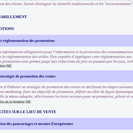
 des clients. Savoir distinguer la clientèle traditionnelle et les "excursionnistes"
HABILLEMENT
OTIONS
et réglementation des promotions
s informations obligatoires pour l’information et la protection des consommateurs
t la réglementation des soldes. Etre capable d’appliquer cette réglementation aux
et prestations avec primes jusqu’aux réductions de prix en passant par les jeux, tec
ation
PdF.
stratégie de promotion des ventes
e d’élaborer sa stratégie de promotion des ventes en déclinant les étapes suivantes
nt marketing, fixer ses objectifs de promotion, définir sa cible de façon dynamiqu
e la mieux adaptée, sélectionner les bons vecteurs pour sa promotion, piloter et an
lus sur la formation
PdF.
CITES SUR LE LIEU DE VENTE
ion des pancartages et normes Européennes