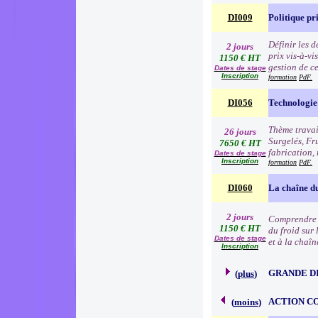
DI009
Politique pr
Définir les 
2 jours
prix vis-à-v
1150 € HT
gestion de c
Dates de stage
Inscription
formation
PdF.
DI056
Technologie 
Thème travai
26 jours
Surgelés, Fr
7650 € HT
fabrication, 
Dates de stage
Inscription
formation
PdF.
DI060
La chaîne du
2 jours
Comprendre l
1150 € HT
du froid sur 
Dates de stage
et à la chaîn
Inscription
GRANDE D
(
plus
)
ACTION C
(
moins
)