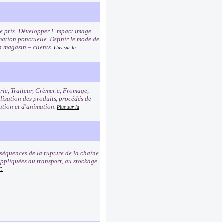
age prix. Développer l’impact image
imation ponctuelle. Définir le mode de
n magasin – clients.
Plus sur la
erie, Traiteur, Crèmerie, Fromage,
alisation des produits, procédés de
tation et d'animation.
Plus sur la
nséquences de la rupture de la chaine
e appliquées au transport, au stockage
F.