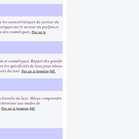
e les caractéristiques du secteur du
toriques sur le secteur du parfum et
oms des cosmétiques.
Plus sur la
ums et cosmétiques. Rappel des grands
e les spécificités du luxe pour mieux
vers du luxe.
Plus sur la formation
PdF.
a clientèle du luxe. Mieux comprendre
synchroniser aux modes de
.
Plus sur la formation
PdF.