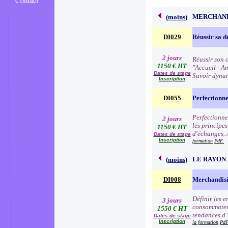
MERCHAND
(
moins
)
DI029
Réussir sa d
2 jours
Réussir son c
1150 € HT
"Accueil - Am
Dates de stage
Savoir dynam
Inscription
DI055
Perfectionn
Perfectionne
2 jours
les principe
1150 € HT
d'échanges. 
Dates de stage
Inscription
formation
PdF.
LE RAYON 
(
moins
)
DI008
Merchandisi
Définir les 
3 jours
consommateur
1550 € HT
tendances d’i
Dates de stage
Inscription
la formation
PdF