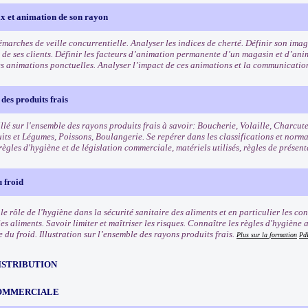
ix et animation de son rayon
démarches de veille concurrentielle. Analyser les indices de cherté. Définir son im
is de ses clients. Définir les facteurs d’animation permanente d’un magasin et d’an
es animations ponctuelles. Analyser l’impact de ces animations et la communicatio
des produits frais
llé sur l'ensemble des rayons produits frais à savoir: Boucherie, Volaille, Charcut
uits et Légumes, Poissons, Boulangerie. Se repérer dans les classifications et norm
règles d'hygiène et de législation commerciale, matériels utilisés, règles de présen
 froid
e rôle de l'hygiène dans la sécurité sanitaire des aliments et en particulier les co
les aliments. Savoir limiter et maîtriser les risques. Connaître les règles d'hygièn
e du froid. Illustration sur l’ensemble des rayons produits frais.
Plus sur la formation
Pd
ISTRIBUTION
OMMERCIALE