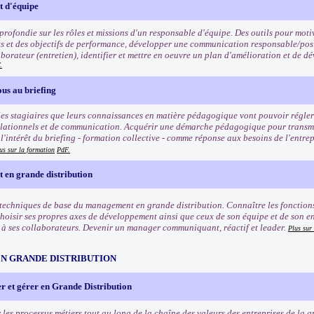
 d'équipe
rofondie sur les rôles et missions d'un responsable d'équipe. Des outils pour motiv
ets et des objectifs de performance, développer une communication responsable/posi
borateur (entretien), identifier et mettre en oeuvre un plan d'amélioration et de
.
us au briefing
es stagiaires que leurs connaissances en matière pédagogique vont pouvoir régler 
lationnels et de communication. Acquérir une démarche pédagogique pour transmett
'intérêt du briefing - formation collective - comme réponse aux besoins de l'entrep
us sur la formation
PdF.
en grande distribution
 techniques de base du management en grande distribution. Connaître les fonctio
Choisir ses propres axes de développement ainsi que ceux de son équipe et de son e
 ses collaborateurs. Devenir un manager communiquant, réactif et leader.
Plus sur
EN GRANDE DISTRIBUTION
r et gérer en Grande Distribution
les processus métiers tout au long de la chaîne des valeurs des entreprises de la g