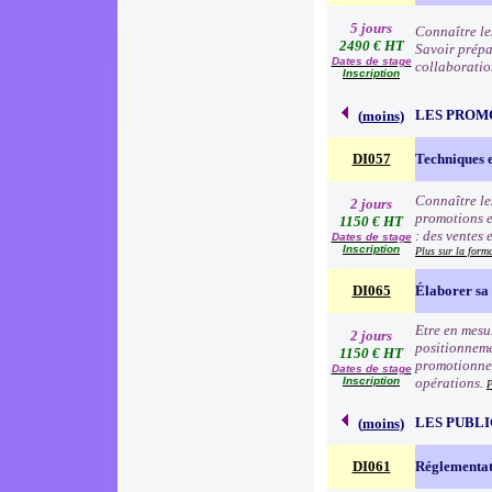
5 jours
Connaître le
2490 € HT
Savoir prépa
Dates de stage
collaboratio
Inscription
LES PROM
(
moins
)
DI057
Techniques 
Connaître le
2 jours
promotions e
1150 € HT
: des ventes 
Dates de stage
Inscription
Plus sur la form
DI065
Élaborer sa 
Etre en mesur
2 jours
positionneme
1150 € HT
promotionnell
Dates de stage
Inscription
opérations.
P
LES PUBLI
(
moins
)
DI061
Réglementat