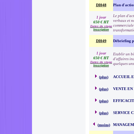
DI048
Plan d'acti
Le plan d'ac
1 jour
verbaux et no
650 € HT
commerciale e
Dates de stage
Inscription
transformat
DI049
Débriefing 
1 jour
Etablir un b
650 € HT
d'affaires in
Dates de stage
quelques uns 
Inscription
ACCUEIL 
(
plus
)
VENTE EN
(
plus
)
EFFICACI
(
plus
)
SERVICE 
(
plus
)
MANAGEME
(
moins
)