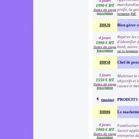
4 jours
marchandise à
1990 € HT
profit, la ge
Dates de stage
Inscription
formation
PdF.
DI020
Bien gérer 
Repérer les c
4 jours
d'identifier 
1990 € HT
bord, suivre 
Dates de stage
Inscription
sur la formation
DI058
Chef de prod
3 jours
Maîtriser le 
1550 € HT
objectifs et 
Dates de stage
causes et me
Inscription
PRODUITS
(
moins
)
DI006
Le marketin
4 jours
Familiariser 
1990 € HT
Savoir appli
Dates de stage
entreprise d
Inscription