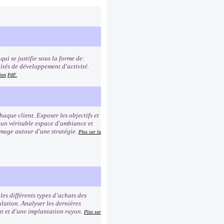
ui se justifie sous la forme de:
lités de développement d'activité.
ion
PdF.
que client. Exposer les objectifs et
r un véritable espace d'ambiance et
image autour d'une stratégie.
Plus sur la
es différents types d’achats des
lation. Analyser les dernières
ent et d'une implantation rayon.
Plus sur