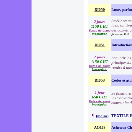
DI050
Luxe, parfu
Améliorer ses
2 jours
luxe, son évo
1150 € HT
des cosmétiqu
Dates de stage
Inscription
formation
PdF.
DI051
Introduction
2 jours
Acquérir les
1150 € HT
principes du
Dates de stage
vendre à une
Inscription
DI053
Codes et atti
1 jour
Se familiari
650 € HT
les motivatio
Dates de stage
communication
Inscription
TEXTILE 
(
moins
)
AC058
Acheteur Che