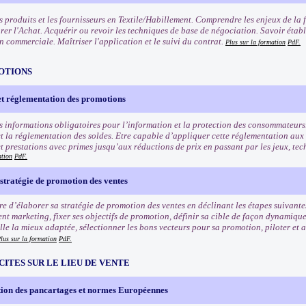
s produits et les fournisseurs en Textile/Habillement. Comprendre les enjeux de la 
rer l'Achat. Acquérir ou revoir les techniques de base de négociation. Savoir établ
n commerciale. Maîtriser l'application et le suivi du contrat.
Plus sur la formation
PdF.
OTIONS
et réglementation des promotions
s informations obligatoires pour l’information et la protection des consommateurs
t la réglementation des soldes. Etre capable d’appliquer cette réglementation aux
et prestations avec primes jusqu’aux réductions de prix en passant par les jeux, tec
ation
PdF.
stratégie de promotion des ventes
e d’élaborer sa stratégie de promotion des ventes en déclinant les étapes suivantes
nt marketing, fixer ses objectifs de promotion, définir sa cible de façon dynamiqu
e la mieux adaptée, sélectionner les bons vecteurs pour sa promotion, piloter et an
lus sur la formation
PdF.
CITES SUR LE LIEU DE VENTE
ion des pancartages et normes Européennes