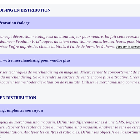
ISING EN DISTRIBUTION
écoration étalage
oncept décoration - étalage est un atout majeur pour vendre. En fait cette réussite q
biance - Produit - Prix" auprès du client conditionne toutes les meilleures possibi
iser l'offre auprès des clients habitués à l'aide de formules à thème.
Plus sur la format
er votre merchandising pour vendre plus
r ses techniques de merchandising en magasin. Mieux cerner le comportement de cha
s du merchandising. Savoir rendre sa surface de vente encore plus attractive. Crée
Acquérir les méthodes d'évaluation de résultats. Utiliser le merchandising comme 
EN DISTRIBUTION
ng: implanter son rayon
enjeux du merchandising magasin. Définir les différentes zones d’une GMS. Repérer l
s. Repérer les règles de base du merchandising magasin. Analyser le sens de circu
mplantation. Analyser les chiffres et ratio clés. Définir les objectifs de l'assortim
.