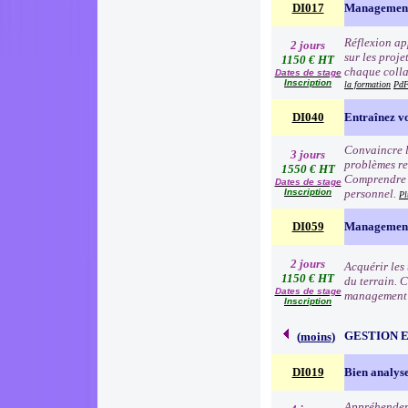
DI017
Management
Réflexion app
2 jours
sur les proj
1150 € HT
chaque colla
Dates de stage
Inscription
la formation
PdF
DI040
Entraînez vo
Convaincre l
3 jours
problèmes re
1550 € HT
Comprendre l
Dates de stage
Inscription
personnel.
Pl
DI059
Management 
2 jours
Acquérir les
1150 € HT
du terrain. 
Dates de stage
management à
Inscription
GESTION 
(
moins
)
DI019
Bien analyse
Appréhender 