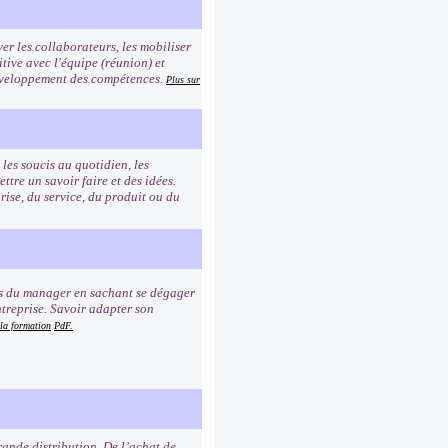
er les collaborateurs, les mobiliser
tive avec l'équipe (réunion) et
 développement des compétences.
Plus sur
les soucis au quotidien, les
re un savoir faire et des idées.
rise, du service, du produit ou du
ns du manager en sachant se dégager
ntreprise. Savoir adapter son
 la formation
PdF.
rande distribution. De l’achat de