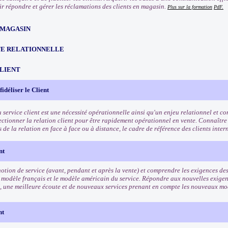
oir répondre et gérer les réclamations des clients en magasin.
Plus sur la formation
PdF.
 MAGASIN
TE RELATIONNELLE
CLIENT
 fidéliser le Client
u service client est une nécessité opérationnelle ainsi qu'un enjeu relationnel et 
fectionner la relation client pour être rapidement opérationnel en vente. Connaître
és de la relation en face à face ou à distance, le cadre de référence des clients inte
nt
otion de service (avant, pendant et après la vente) et comprendre les exigences des 
 modèle français et le modèle américain du service. Répondre aux nouvelles exigenc
, une meilleure écoute et de nouveaux services prenant en compte les nouveaux 
nt