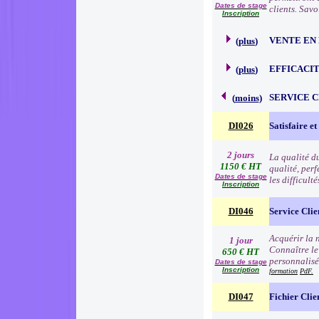
Dates de stage
clients. Sav
Inscription
VENTE EN
(
plus
)
EFFICACI
(
plus
)
SERVICE 
(
moins
)
DI026
Satisfaire et
2 jours
La qualité d
1150 € HT
qualité, per
Dates de stage
les difficult
Inscription
DI046
Service Clie
Acquérir la n
1 jour
Connaître le
650 € HT
personnalisé
Dates de stage
Inscription
formation
PdF.
DI047
Fichier Clie