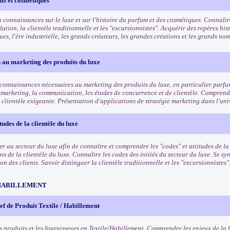
ms et cosmétiques
 connaissances sur le luxe et sur l'histoire du parfum et des cosmétiques. Connaîtr
lution, la clientèle traditionnelle et les "excursionnistes". Acquérir des repères his
es, l'ère industrielle, les grands créateurs, les grandes créations et les grands n
 au marketing des produits du luxe
 connaissances nécessaires au marketing des produits du luxe, en particulier parf
 marketing, la communication, les études de concurrence et de clientèle. Comprendr
 clientèle exigeante. Présentation d'applications de stratégie marketing dans l'uni
tudes de la clientèle du luxe
ser au secteur du luxe afin de connaître et comprendre les "codes" et attitudes de l
ns de la clientèle du luxe. Connaître les codes des initiés du secteur du luxe. Se 
 des clients. Savoir distinguer la clientèle traditionnelle et les "excursionnistes"
HABILLEMENT
f de Produit Textile / Habillement
s produits et les fournisseurs en Textile/Habillement. Comprendre les enjeux de la 