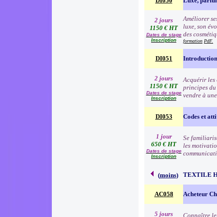
DI050
Luxe, parfu
Améliorer ses
2 jours
luxe, son évo
1150 € HT
des cosmétiqu
Dates de stage
Inscription
formation
PdF.
DI051
Introduction
2 jours
Acquérir les
1150 € HT
principes du
Dates de stage
vendre à une
Inscription
DI053
Codes et atti
1 jour
Se familiari
650 € HT
les motivatio
Dates de stage
communication
Inscription
TEXTILE 
(
moins
)
AC058
Acheteur Che
5 jours
Connaître le