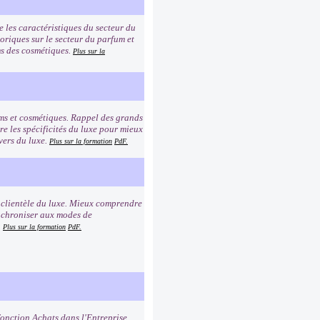
e les caractéristiques du secteur du
toriques sur le secteur du parfum et
oms des cosmétiques.
Plus sur la
ums et cosmétiques. Rappel des grands
e les spécificités du luxe pour mieux
vers du luxe.
Plus sur la formation
PdF.
a clientèle du luxe. Mieux comprendre
synchroniser aux modes de
.
Plus sur la formation
PdF.
fonction Achats dans l'Entreprise.