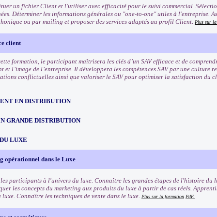
tuer un fichier Client et l'utiliser avec efficacité pour le suivi commercial. Sélect
ées. Déterminer les informations générales ou "one-to-one" utiles à l'entreprise. A
phonique ou par mailing et proposer des services adaptés au profil Client.
Plus sur l
e client
 cette formation, le participant maîtrisera les clés d’un SAV efficace et de compren
nt et l’image de l’entreprise. Il développera les compétences SAV par une culture r
uations conflictuelles ainsi que valoriser le SAV pour optimiser la satisfaction du cli
NT EN DISTRIBUTION
EN GRANDE DISTRIBUTION
 DU LUXE
g opérationnel dans le Luxe
les participants à l'univers du luxe. Connaître les grandes étapes de l'histoire du l
quer les concepts du marketing aux produits du luxe à partir de cas réels. Apprenti
u luxe. Connaître les techniques de vente dans le luxe.
Plus sur la formation
PdF.