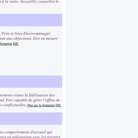
à la vente. Accueillir, conseiller le
, Petit et Gros Electroménager.
onse aux objections. Etre en mesure
 formation
PdF.
ements visant la fidélisation des
ond. Etre capable de gérer l'afflux de
s conflictuelles.
Plus sur la formation
PdF.
 les comportements d'accueil qui
icace en adéquation avec les attentes