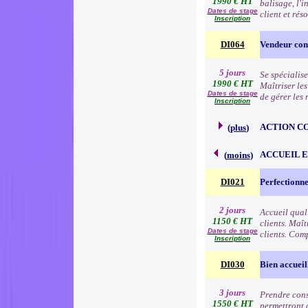
1990 € HT
balisage, l'i
Dates de stage
client et rés
Inscription
DI064
Vendeur cons
5 jours
Se spécialise
1990 € HT
Maîtriser le
Dates de stage
de gérer les
Inscription
ACTION C
(
plus
)
ACCUEIL 
(
moins
)
DI021
Perfectionne
2 jours
Accueil qual
1150 € HT
clients. Maît
Dates de stage
clients. Comp
Inscription
DI030
Bien accueil
3 jours
Prendre consc
1550 € HT
permettront d