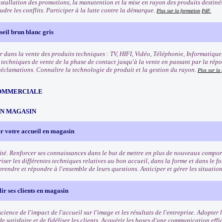
nstallation des promotions, la manutention et la mise en rayon des produits destinés 
oudre les conflits. Participer à la lutte contre la démarque.
Plus sur la formation
PdF.
eil brun blanc gris
r dans la vente des produits techniques : TV, HIFI, Vidéo, Téléphonie, Informatique
s techniques de vente de la phase de contact jusqu'à la vente en passant par la rép
 réclamations. Connaître la technologie de produit et la gestion du rayon.
Plus sur la
OMMERCIALE
EN MAGASIN
r votre accueil en magasin
ité. Renforcer ses connaissances dans le but de mettre en plus de nouveaux comport
riser les différentes techniques relatives au bon accueil, dans la forme et dans le f
rendre et répondre à l'ensemble de leurs questions. Anticiper et gérer les situation
lir ses clients en magasin
ience de l'impact de l'accueil sur l'image et les résultats de l'entreprise. Adopter
e satisfaire et de fidéliser les clients. Acquérir les bases d'une communication eff