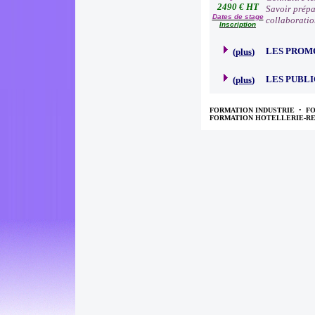
2490 € HT
Savoir prépa
Dates de stage
collaboratio
Inscription
LES PROM
(
plus
)
LES PUBLI
(
plus
)
FORMATION INDUSTRIE
•
F
FORMATION HOTELLERIE-R