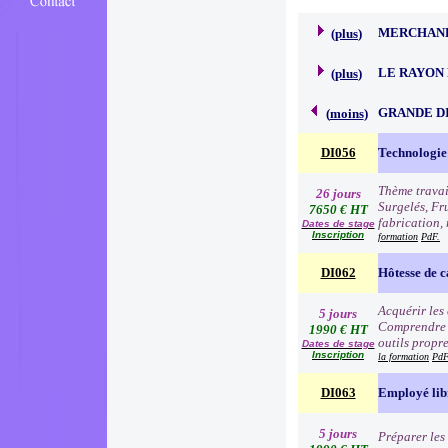
MERCHAND
(
plus
)
LE RAYON 
(
plus
)
GRANDE D
(
moins
)
DI056
Technologie 
Thème travai
26 jours
Surgelés, Fr
7650 € HT
fabrication, 
Dates de stage
Inscription
formation
PdF.
DI062
Hôtesse de c
Acquérir les
5 jours
Comprendre e
1990 € HT
outils propre
Dates de stage
Inscription
la formation
PdF
DI063
Employé lib
5 jours
Préparer les 