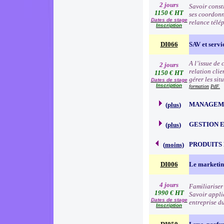
2 jours
Savoir consti
1150 € HT
ses coordonn
Dates de stage
relance télé
Inscription
DI066
SAV et servic
A l’issue de
2 jours
relation clie
1150 € HT
gérer les sit
Dates de stage
Inscription
formation
PdF.
MANAGEME
(
plus
)
GESTION 
(
plus
)
PRODUITS
(
moins
)
DI006
Le marketin
4 jours
Familiariser 
1990 € HT
Savoir appli
Dates de stage
entreprise d
Inscription