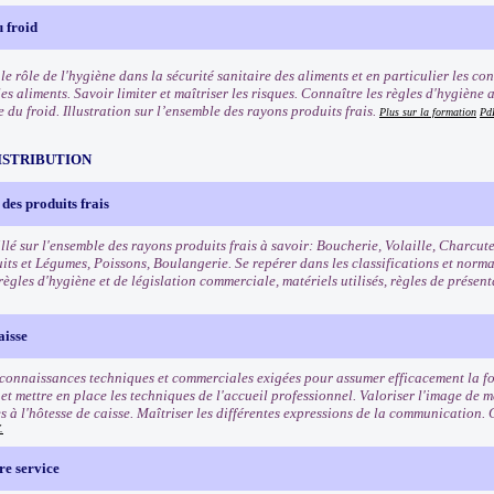
 froid
e rôle de l'hygiène dans la sécurité sanitaire des aliments et en particulier les co
les aliments. Savoir limiter et maîtriser les risques. Connaître les règles d'hygièn
e du froid. Illustration sur l’ensemble des rayons produits frais.
Plus sur la formation
Pd
ISTRIBUTION
des produits frais
llé sur l'ensemble des rayons produits frais à savoir: Boucherie, Volaille, Charcut
uits et Légumes, Poissons, Boulangerie. Se repérer dans les classifications et norm
règles d'hygiène et de législation commerciale, matériels utilisés, règles de présen
aisse
 connaissances techniques et commerciales exigées pour assumer efficacement la fo
t mettre en place les techniques de l'accueil professionnel. Valoriser l'image de ma
s à l'hôtesse de caisse. Maîtriser les différentes expressions de la communication. 
.
re service