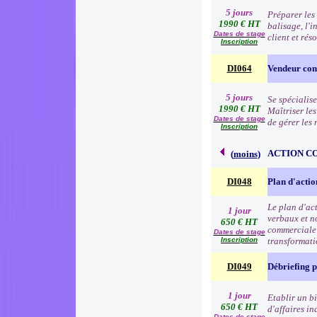
5 jours
Préparer les 
1990 € HT
balisage, l'i
Dates de stage
client et rés
Inscription
DI064
Vendeur cons
5 jours
Se spécialise
1990 € HT
Maîtriser le
Dates de stage
de gérer les
Inscription
ACTION C
(
moins
)
DI048
Plan d'acti
Le plan d'ac
1 jour
verbaux et no
650 € HT
commerciale e
Dates de stage
Inscription
transformat
DI049
Débriefing 
1 jour
Etablir un b
650 € HT
d'affaires in
Dates de stage