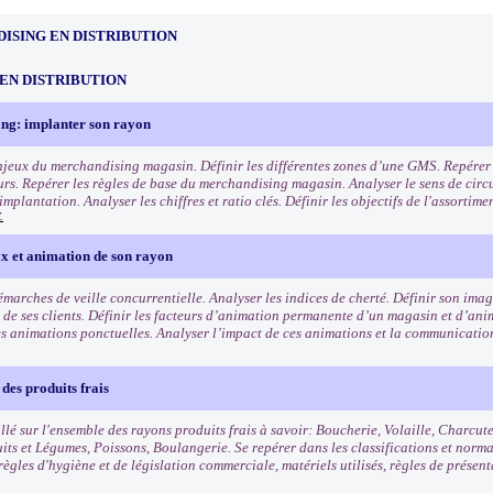
ISING EN DISTRIBUTION
EN DISTRIBUTION
ng: implanter son rayon
enjeux du merchandising magasin. Définir les différentes zones d’une GMS. Repérer l
s. Repérer les règles de base du merchandising magasin. Analyser le sens de circu
mplantation. Analyser les chiffres et ratio clés. Définir les objectifs de l'assortim
.
ix et animation de son rayon
démarches de veille concurrentielle. Analyser les indices de cherté. Définir son im
is de ses clients. Définir les facteurs d’animation permanente d’un magasin et d’an
es animations ponctuelles. Analyser l’impact de ces animations et la communicatio
des produits frais
llé sur l'ensemble des rayons produits frais à savoir: Boucherie, Volaille, Charcut
uits et Légumes, Poissons, Boulangerie. Se repérer dans les classifications et norm
règles d'hygiène et de législation commerciale, matériels utilisés, règles de présen