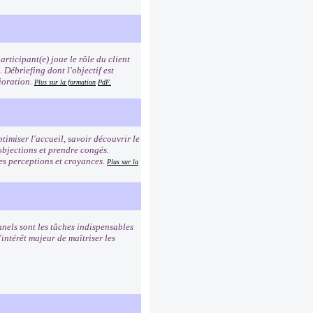
rticipant(e) joue le rôle du client
n. Débriefing dont l'objectif est
ioration.
Plus sur la formation
PdF.
timiser l'accueil, savoir découvrir le
 objections et prendre congés.
es perceptions et croyances.
Plus sur la
nnels sont les tâches indispensables
intérêt majeur de maîtriser les