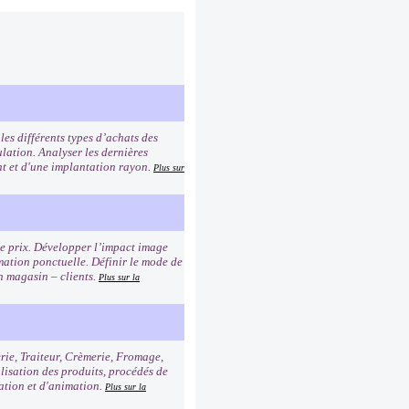
es différents types d’achats des
lation. Analyser les dernières
ent et d'une implantation rayon.
Plus sur
age prix. Développer l’impact image
imation ponctuelle. Définir le mode de
n magasin – clients.
Plus sur la
erie, Traiteur, Crèmerie, Fromage,
alisation des produits, procédés de
tation et d'animation.
Plus sur la