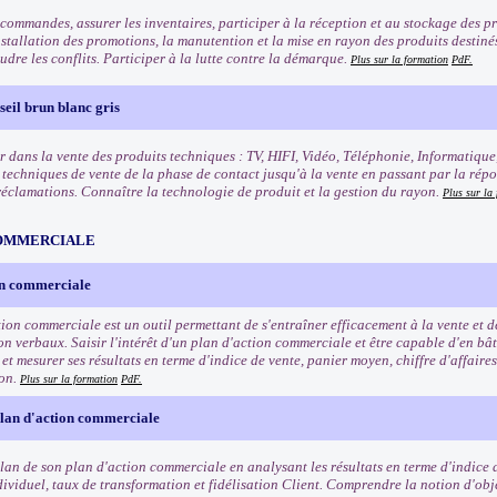
commandes, assurer les inventaires, participer à la réception et au stockage des pro
nstallation des promotions, la manutention et la mise en rayon des produits destinés 
oudre les conflits. Participer à la lutte contre la démarque.
Plus sur la formation
PdF.
eil brun blanc gris
r dans la vente des produits techniques : TV, HIFI, Vidéo, Téléphonie, Informatique
s techniques de vente de la phase de contact jusqu'à la vente en passant par la rép
 réclamations. Connaître la technologie de produit et la gestion du rayon.
Plus sur la
OMMERCIALE
on commerciale
tion commerciale est un outil permettant de s'entraîner efficacement à la vente et 
n verbaux. Saisir l'intérêt d'un plan d'action commerciale et être capable d'en bât
t mesurer ses résultats en terme d'indice de vente, panier moyen, chiffre d'affaires
ion.
Plus sur la formation
PdF.
plan d'action commerciale
ilan de son plan d'action commerciale en analysant les résultats en terme d'indice 
dividuel, taux de transformation et fidélisation Client. Comprendre la notion d'obje