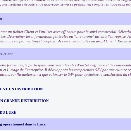
, une meilleure écoute et de nouveaux services prenant en compte les nouveaux 
nt
tuer un fichier Client et l'utiliser avec efficacité pour le suivi commercial. Sélect
ées. Déterminer les informations générales ou "one-to-one" utiles à l'entreprise. A
phonique ou par mailing et proposer des services adaptés au profil Client.
Plus sur l
e client
 cette formation, le participant maîtrisera les clés d’un SAV efficace et de compren
nt et l’image de l’entreprise. Il développera les compétences SAV par une culture r
uations conflictuelles ainsi que valoriser le SAV pour optimiser la satisfaction du cli
NT EN DISTRIBUTION
EN GRANDE DISTRIBUTION
 DU LUXE
g opérationnel dans le Luxe