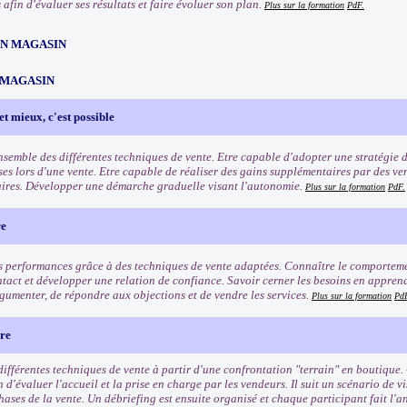
afin d'évaluer ses résultats et faire évoluer son plan.
Plus sur la formation
PdF.
EN MAGASIN
 MAGASIN
et mieux, c'est possible
ensemble des différentes techniques de vente. Etre capable d'adopter une stratégie 
ses lors d'une vente. Etre capable de réaliser des gains supplémentaires par des ve
res. Développer une démarche graduelle visant l'autonomie.
Plus sur la formation
PdF.
re
s performances grâce à des techniques de vente adaptées. Connaître le comporteme
ntact et développer une relation de confiance. Savoir cerner les besoins en apprenan
gumenter, de répondre aux objections et de vendre les services.
Plus sur la formation
Pd
ère
différentes techniques de vente à partir d'une confrontation "terrain" en boutique.
 d'évaluer l'accueil et la prise en charge par les vendeurs. Il suit un scénario de vi
hases de la vente. Un débriefing est ensuite organisé et chaque participant fait l'an