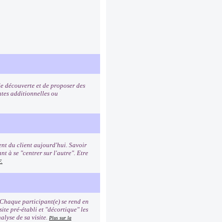
de découverte et de proposer des
ntes additionnelles ou
nt du client aujourd'hui. Savoir
t à se "centrer sur l'autre". Etre
F.
 Chaque participant(e) se rend en
site pré-établi et "décortique" les
alyse de sa visite.
Plus sur la