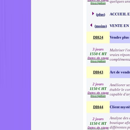
quelques uns 
Inscription
ACCUEIL 
(
plus
)
VENTE EN
(
moins
)
DI024
Vendre plus 
3 jours
Maîtriser l'
1550 € HT
vraies répon
Dates de stage
complémentai
Inscription
DI043
Art de vend
2 jours
Améliorer se
1150 € HT
établir le co
Dates de stage
capable d'ar
Inscription
DI044
Client myst
Analyse des 
2 jours
boutique afin
1150 € HT
différentes p
Dates de stage