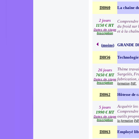
DI060
La chaîne du
2 jours
Comprendre l
1150 € HT
du froid sur 
Dates de stage
et à la chaîn
Inscription
GRANDE D
(
moins
)
DI056
Technologie 
Thème travai
26 jours
Surgelés, Fr
7650 € HT
fabrication, 
Dates de stage
Inscription
formation
PdF.
DI062
Hôtesse de c
Acquérir les
5 jours
Comprendre e
1990 € HT
outils propre
Dates de stage
Inscription
la formation
PdF
DI063
Employé lib