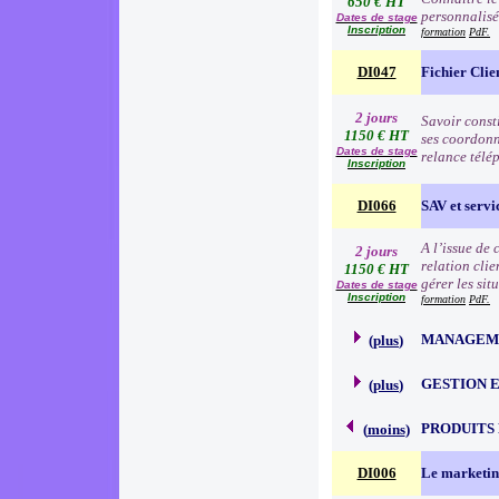
650 € HT
personnalisé
Dates de stage
Inscription
formation
PdF.
DI047
Fichier Clie
2 jours
Savoir consti
1150 € HT
ses coordonn
Dates de stage
relance télé
Inscription
DI066
SAV et servic
A l’issue de
2 jours
relation clie
1150 € HT
gérer les sit
Dates de stage
Inscription
formation
PdF.
MANAGEME
(
plus
)
GESTION 
(
plus
)
PRODUITS
(
moins
)
DI006
Le marketin