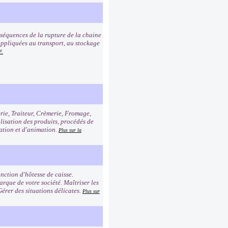
nséquences de la rupture de la chaine
e appliquées au transport, au stockage
F.
erie, Traiteur, Crèmerie, Fromage,
alisation des produits, procédés de
tation et d'animation.
Plus sur la
nction d'hôtesse de caisse.
rque de votre société. Maîtriser les
Gérer des situations délicates.
Plus sur