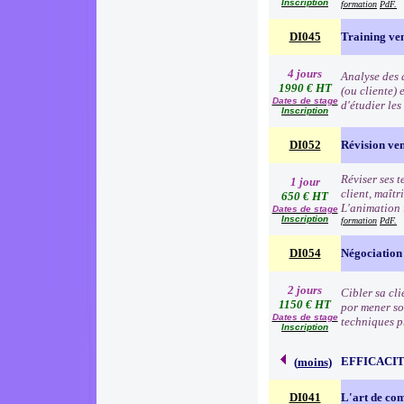
Inscription
formation
PdF.
DI045
Training ve
4 jours
Analyse des d
1990 € HT
(ou cliente) 
Dates de stage
d'étudier le
Inscription
DI052
Révision ve
Réviser ses t
1 jour
client, maîtr
650 € HT
L'animation 
Dates de stage
Inscription
formation
PdF.
DI054
Négociation
2 jours
Cibler sa cli
1150 € HT
por mener so
Dates de stage
techniques p
Inscription
EFFICACI
(
moins
)
DI041
L'art de c