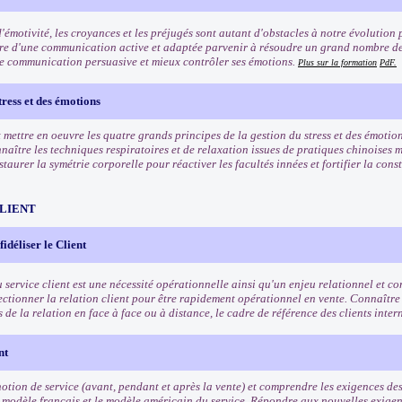
'émotivité, les croyances et les préjugés sont autant d'obstacles à notre évolution 
re d'une communication active et adaptée parvenir à résoudre un grand nombre de
e communication persuasive et mieux contrôler ses émotions.
Plus sur la formation
PdF.
tress et des émotions
mettre en oeuvre les quatre grands principes de la gestion du stress et des émotion
naître les techniques respiratoires et de relaxation issues de pratiques chinoises 
taurer la symétrie corporelle pour réactiver les facultés innées et fortifier la cons
CLIENT
 fidéliser le Client
u service client est une nécessité opérationnelle ainsi qu'un enjeu relationnel et 
fectionner la relation client pour être rapidement opérationnel en vente. Connaître
és de la relation en face à face ou à distance, le cadre de référence des clients inte
nt
otion de service (avant, pendant et après la vente) et comprendre les exigences des 
 modèle français et le modèle américain du service. Répondre aux nouvelles exigenc