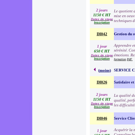
2 jours
Le quotient d
1150 € HT
mise en oeuv
Dates de stage
techniques d
Inscription
DI042
Gestion du s
Apprendre et 
1 jour
sérénité. Con
650 € HT
émotions. Res
Dates de stage
Inscription
formation
PdF.
SERVICE 
(
moins
)
DI026
Satisfaire et
2 jours
La qualité d
1150 € HT
qualité, per
Dates de stage
les difficult
Inscription
DI046
Service Clie
Acquérir la n
1 jour
Connaître le