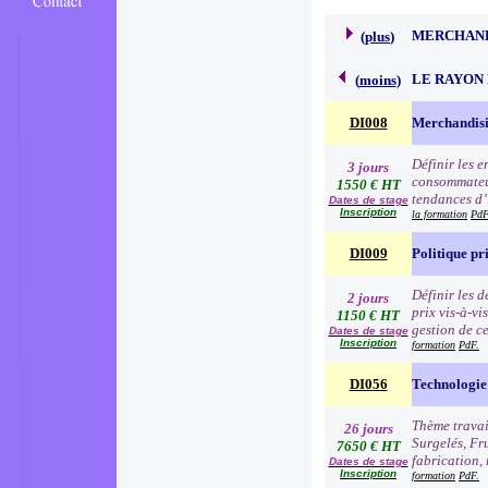
MERCHAND
(
plus
)
LE RAYON 
(
moins
)
DI008
Merchandisi
Définir les 
3 jours
consommateur
1550 € HT
tendances d’i
Dates de stage
Inscription
la formation
PdF
DI009
Politique pr
Définir les 
2 jours
prix vis-à-v
1150 € HT
gestion de c
Dates de stage
Inscription
formation
PdF.
DI056
Technologie 
Thème travai
26 jours
Surgelés, Fr
7650 € HT
fabrication, 
Dates de stage
Inscription
formation
PdF.