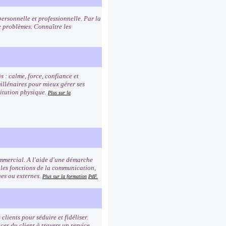
personnelle et professionnelle. Par la
 problèmes. Connaître les
s : calme, force, confiance et
millénaires pour mieux gérer ses
titution physique.
Plus sur la
commercial. A l'aide d'une démarche
 les fonctions de la communication,
rnes ou externes.
Plus sur la formation
PdF.
clients pour séduire et fidéliser.
es du client à travers un service