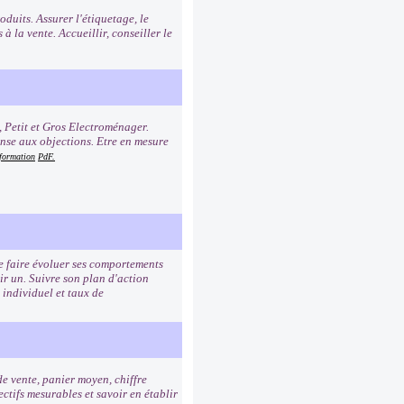
duits. Assurer l'étiquetage, le
à la vente. Accueillir, conseiller le
, Petit et Gros Electroménager.
onse aux objections. Etre en mesure
 formation
PdF.
de faire évoluer ses comportements
ir un. Suivre son plan d'action
 individuel et taux de
de vente, panier moyen, chiffre
ctifs mesurables et savoir en établir