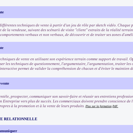
nte
ifférentes techniques de vente à partir d'un jeu de rôle par sketch vidéo. Chaque pa
et de la vendeuse, suivant des scénarii de visite "client" extraits de la réalité terrai
s comportements verbaux et non verbaux, de découvrir et de traiter ses zones d'amél
nte
echniques de vente en utilisant son expérience terrain comme support de travail. Op
iser les techniques de questionnement, l'argumentaire, l'argumentation, traiter les
interactive permet de valider la compréhension de chacun et d'éviter le maintien d
 vente
entèle, prospecter, communiquer son savoir-faire et réussir ses entretiens professio
n Entreprise vers plus de succès. Les commerciaux doivent prendre conscience de l'
ropres à la promotion et à la vente de leurs produits.
Plus sur la formation
PdF.
TE RELATIONNELLE
ommuniquer