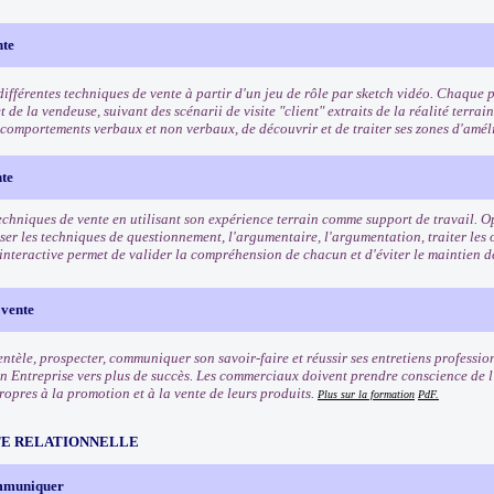
nte
ifférentes techniques de vente à partir d'un jeu de rôle par sketch vidéo. Chaque pa
et de la vendeuse, suivant des scénarii de visite "client" extraits de la réalité terrai
s comportements verbaux et non verbaux, de découvrir et de traiter ses zones d'amél
nte
echniques de vente en utilisant son expérience terrain comme support de travail. Op
iser les techniques de questionnement, l'argumentaire, l'argumentation, traiter les
interactive permet de valider la compréhension de chacun et d'éviter le maintien d
 vente
entèle, prospecter, communiquer son savoir-faire et réussir ses entretiens professio
n Entreprise vers plus de succès. Les commerciaux doivent prendre conscience de l'
ropres à la promotion et à la vente de leurs produits.
Plus sur la formation
PdF.
TE RELATIONNELLE
ommuniquer