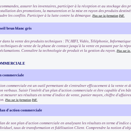
commandes, assurer les inventaires, participer à la réception et au stockage des pro
nstallation des promotions, la manutention et la mise en rayon des produits destinés 
oudre les conflits. Participer à la lutte contre la démarque.
Plus sur la formation
PdF.
eil brun blanc gris
r dans la vente des produits techniques : TV, HIFI, Vidéo, Téléphonie, Informatique
s techniques de vente de la phase de contact jusqu'à la vente en passant par la rép
 réclamations. Connaître la technologie de produit et la gestion du rayon.
Plus sur la
OMMERCIALE
on commerciale
tion commerciale est un outil permettant de s'entraîner efficacement à la vente et 
n verbaux. Saisir l'intérêt d'un plan d'action commerciale et être capable d'en bât
t mesurer ses résultats en terme d'indice de vente, panier moyen, chiffre d'affaires
ion.
Plus sur la formation
PdF.
plan d'action commerciale
ilan de son plan d'action commerciale en analysant les résultats en terme d'indice 
dividuel, taux de transformation et fidélisation Client. Comprendre la notion d'obje