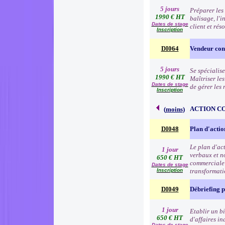
5 jours
Préparer les 
1990 € HT
balisage, l'i
Dates de stage
client et rés
Inscription
DI064
Vendeur cons
5 jours
Se spécialise
1990 € HT
Maîtriser le
Dates de stage
de gérer les
Inscription
ACTION C
(
moins
)
DI048
Plan d'acti
Le plan d'ac
1 jour
verbaux et no
650 € HT
commerciale e
Dates de stage
Inscription
transformat
DI049
Débriefing 
1 jour
Etablir un b
650 € HT
d'affaires in
Dates de stage