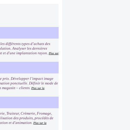
es différents types d’achats des
lation. Analyser les dernières
ent et d'une implantation rayon.
Plus sur
age prix. Développer l’impact image
imation ponctuelle. Définir le mode de
n magasin – clients.
Plus sur la
erie, Traiteur, Crèmerie, Fromage,
alisation des produits, procédés de
tation et d'animation.
Plus sur la