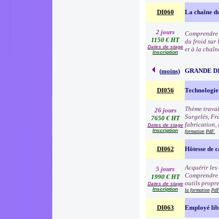
DI060
La chaîne du
2 jours
Comprendre l
1150 € HT
du froid sur 
Dates de stage
et à la chaîn
Inscription
GRANDE D
(
moins
)
DI056
Technologie 
Thème travai
26 jours
Surgelés, Fr
7650 € HT
fabrication, 
Dates de stage
Inscription
formation
PdF.
DI062
Hôtesse de c
Acquérir les
5 jours
Comprendre e
1990 € HT
outils propre
Dates de stage
Inscription
la formation
PdF
DI063
Employé lib