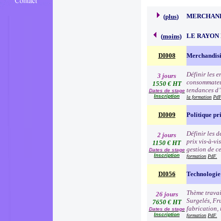
MERCHAND
(
plus
)
LE RAYON 
(
moins
)
DI008
Merchandisi
Définir les 
3 jours
consommateur
1550 € HT
tendances d’i
Dates de stage
Inscription
la formation
PdF
DI009
Politique pr
Définir les 
2 jours
prix vis-à-v
1150 € HT
gestion de c
Dates de stage
Inscription
formation
PdF.
DI056
Technologie 
Thème travai
26 jours
Surgelés, Fr
7650 € HT
fabrication, 
Dates de stage
Inscription
formation
PdF.