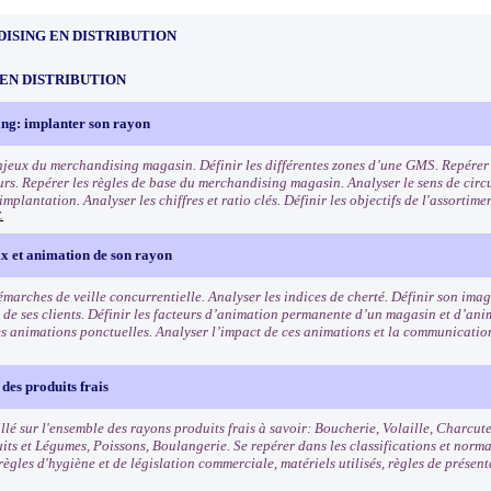
ISING EN DISTRIBUTION
EN DISTRIBUTION
ng: implanter son rayon
enjeux du merchandising magasin. Définir les différentes zones d’une GMS. Repérer l
s. Repérer les règles de base du merchandising magasin. Analyser le sens de circu
mplantation. Analyser les chiffres et ratio clés. Définir les objectifs de l'assortim
.
ix et animation de son rayon
démarches de veille concurrentielle. Analyser les indices de cherté. Définir son im
is de ses clients. Définir les facteurs d’animation permanente d’un magasin et d’an
es animations ponctuelles. Analyser l’impact de ces animations et la communicatio
des produits frais
llé sur l'ensemble des rayons produits frais à savoir: Boucherie, Volaille, Charcut
uits et Légumes, Poissons, Boulangerie. Se repérer dans les classifications et norm
règles d'hygiène et de législation commerciale, matériels utilisés, règles de présen