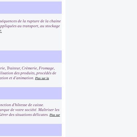
nséquences de la rupture de la chaine
e appliquées au transport, au stockage
F.
erie, Traiteur, Crèmerie, Fromage,
alisation des produits, procédés de
tation et d'animation.
Plus sur la
nction d'hôtesse de caisse.
rque de votre société. Maîtriser les
Gérer des situations délicates.
Plus sur