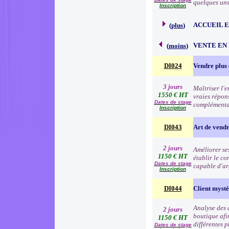
quelques uns 
Inscription
ACCUEIL 
(
plus
)
VENTE EN
(
moins
)
DI024
Vendre plus 
3 jours
Maîtriser l'
1550 € HT
vraies répon
Dates de stage
complémentai
Inscription
DI043
Art de vend
2 jours
Améliorer se
1150 € HT
établir le co
Dates de stage
capable d'ar
Inscription
DI044
Client myst
Analyse des 
2 jours
boutique afin
1150 € HT
différentes p
Dates de stage