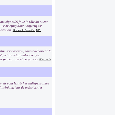
rticipant(e) joue le rôle du client
n. Débriefing dont l'objectif est
ioration.
Plus sur la formation
PdF.
timiser l'accueil, savoir découvrir le
 objections et prendre congés.
es perceptions et croyances.
Plus sur la
nnels sont les tâches indispensables
intérêt majeur de maîtriser les