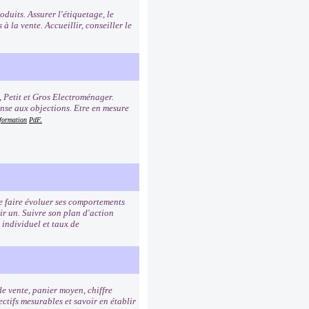
duits. Assurer l'étiquetage, le
à la vente. Accueillir, conseiller le
, Petit et Gros Electroménager.
onse aux objections. Etre en mesure
 formation
PdF.
de faire évoluer ses comportements
ir un. Suivre son plan d'action
 individuel et taux de
de vente, panier moyen, chiffre
ctifs mesurables et savoir en établir