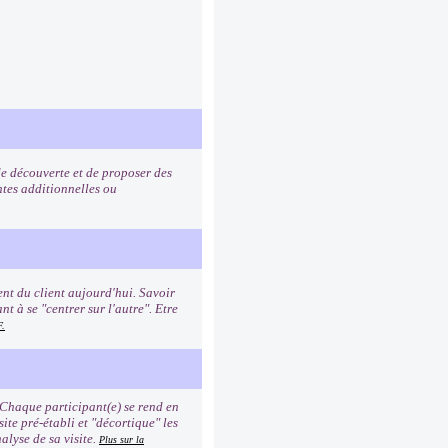
de découverte et de proposer des
ntes additionnelles ou
nt du client aujourd'hui. Savoir
t à se "centrer sur l'autre". Etre
F.
 Chaque participant(e) se rend en
site pré-établi et "décortique" les
alyse de sa visite.
Plus sur la