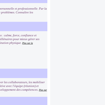
personnelle et professionnelle. Par la
 problèmes. Connaître les
s : calme, force, confiance et
millénaires pour mieux gérer ses
titution physique.
Plus sur la
er les collaborateurs, les mobiliser
tive avec l'équipe (réunion) et
 développement des compétences.
Plus sur