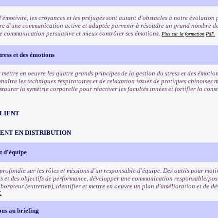
'émotivité, les croyances et les préjugés sont autant d'obstacles à notre évolution 
re d'une communication active et adaptée parvenir à résoudre un grand nombre de
e communication persuasive et mieux contrôler ses émotions.
Plus sur la formation
PdF.
tress et des émotions
mettre en oeuvre les quatre grands principes de la gestion du stress et des émotion
naître les techniques respiratoires et de relaxation issues de pratiques chinoises 
taurer la symétrie corporelle pour réactiver les facultés innées et fortifier la cons
CLIENT
NT EN DISTRIBUTION
 d'équipe
rofondie sur les rôles et missions d'un responsable d'équipe. Des outils pour motiv
ets et des objectifs de performance, développer une communication responsable/posi
borateur (entretien), identifier et mettre en oeuvre un plan d'amélioration et de
.
us au briefing