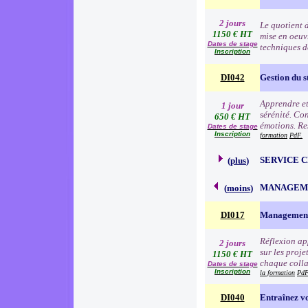
2 jours
Le quotient d
1150 € HT
mise en oeuv
Dates de stage
techniques d
Inscription
DI042
Gestion du s
Apprendre et 
1 jour
sérénité. Con
650 € HT
émotions. Res
Dates de stage
Inscription
formation
PdF.
SERVICE 
(
plus
)
MANAGEME
(
moins
)
DI017
Management
Réflexion app
2 jours
sur les proj
1150 € HT
chaque colla
Dates de stage
Inscription
la formation
PdF
DI040
Entraînez vo