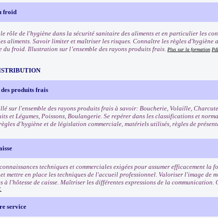
 froid
e rôle de l'hygiène dans la sécurité sanitaire des aliments et en particulier les co
les aliments. Savoir limiter et maîtriser les risques. Connaître les règles d'hygièn
e du froid. Illustration sur l’ensemble des rayons produits frais.
Plus sur la formation
Pd
ISTRIBUTION
des produits frais
llé sur l'ensemble des rayons produits frais à savoir: Boucherie, Volaille, Charcut
uits et Légumes, Poissons, Boulangerie. Se repérer dans les classifications et norm
règles d'hygiène et de législation commerciale, matériels utilisés, règles de présen
aisse
 connaissances techniques et commerciales exigées pour assumer efficacement la fo
t mettre en place les techniques de l'accueil professionnel. Valoriser l'image de ma
s à l'hôtesse de caisse. Maîtriser les différentes expressions de la communication. 
.
re service