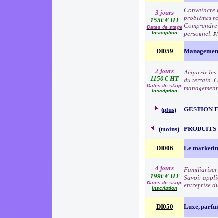
Convaincre l
3 jours
problèmes re
1550 € HT
Comprendre l
Dates de stage
Inscription
personnel.
Pl
DI059
Management 
2 jours
Acquérir les
1150 € HT
du terrain. 
Dates de stage
management à
Inscription
GESTION 
(
plus
)
PRODUITS
(
moins
)
DI006
Le marketin
4 jours
Familiariser 
1990 € HT
Savoir appli
Dates de stage
entreprise d
Inscription
DI050
Luxe, parfu