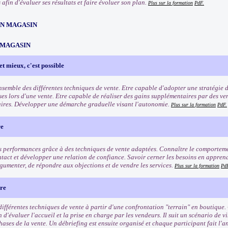
afin d'évaluer ses résultats et faire évoluer son plan.
Plus sur la formation
PdF.
EN MAGASIN
 MAGASIN
et mieux, c'est possible
ensemble des différentes techniques de vente. Etre capable d'adopter une stratégie 
ses lors d'une vente. Etre capable de réaliser des gains supplémentaires par des ve
res. Développer une démarche graduelle visant l'autonomie.
Plus sur la formation
PdF.
re
s performances grâce à des techniques de vente adaptées. Connaître le comporteme
ntact et développer une relation de confiance. Savoir cerner les besoins en apprenan
gumenter, de répondre aux objections et de vendre les services.
Plus sur la formation
Pd
ère
différentes techniques de vente à partir d'une confrontation "terrain" en boutique.
 d'évaluer l'accueil et la prise en charge par les vendeurs. Il suit un scénario de vi
hases de la vente. Un débriefing est ensuite organisé et chaque participant fait l'an