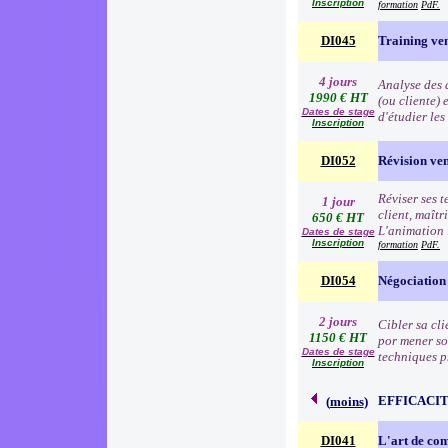
Inscription
formation
PdF.
DI045
Training ve
4 jours
Analyse des d
1990 € HT
(ou cliente) 
Dates de stage
d'étudier le
Inscription
DI052
Révision ve
Réviser ses t
1 jour
client, maîtr
650 € HT
L'animation 
Dates de stage
Inscription
formation
PdF.
DI054
Négociation
2 jours
Cibler sa cli
1150 € HT
por mener so
Dates de stage
techniques p
Inscription
EFFICACI
(
moins
)
DI041
L'art de c