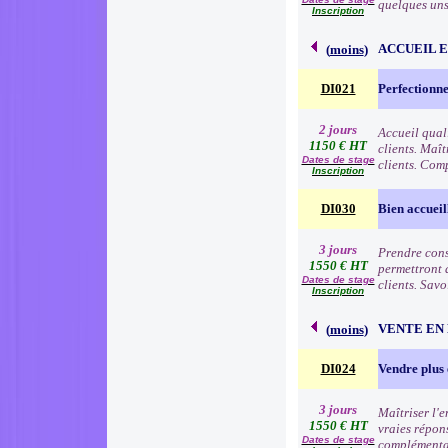
quelques uns 
Inscription
ACCUEIL 
(
moins
)
DI021
Perfectionne
2 jours
Accueil qual
1150 € HT
clients. Maît
Dates de stage
clients. Comp
Inscription
DI030
Bien accueil
3 jours
Prendre consc
1550 € HT
permettront d
Dates de stage
clients. Sav
Inscription
VENTE EN
(
moins
)
DI024
Vendre plus 
3 jours
Maîtriser l'
1550 € HT
vraies répon
Dates de stage
complémentai