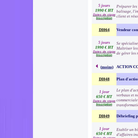
5 jours
Préparer les 
1990 € HT
balisage, l'i
Dates de stage
client et rés
Inscription
DI064
Vendeur cons
5 jours
Se spécialise
1990 € HT
Maîtriser le
Dates de stage
de gérer les
Inscription
ACTION C
(
moins
)
DI048
Plan d'acti
Le plan d'ac
1 jour
verbaux et no
650 € HT
commerciale e
Dates de stage
Inscription
transformat
DI049
Débriefing 
1 jour
Etablir un b
650 € HT
d'affaires in
Dates de stage