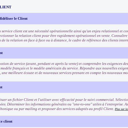
CLIENT
 fidéliser le Client
u service client est une nécessité opérationnelle ainsi qu'un enjeu relationnel et 
fectionner la relation client pour être rapidement opérationnel en vente. Connaître
és de la relation en face à face ou à distance, le cadre de référence des clients inte
nt
otion de service (avant, pendant et après la vente) et comprendre les exigences des 
 modèle français et le modèle américain du service. Répondre aux nouvelles exigenc
, une meilleure écoute et de nouveaux services prenant en compte les nouveaux 
nt
tuer un fichier Client et l'utiliser avec efficacité pour le suivi commercial. Sélect
ées. Déterminer les informations générales ou "one-to-one" utiles à l'entreprise. A
phonique ou par mailing et proposer des services adaptés au profil Client.
Plus sur l
e client