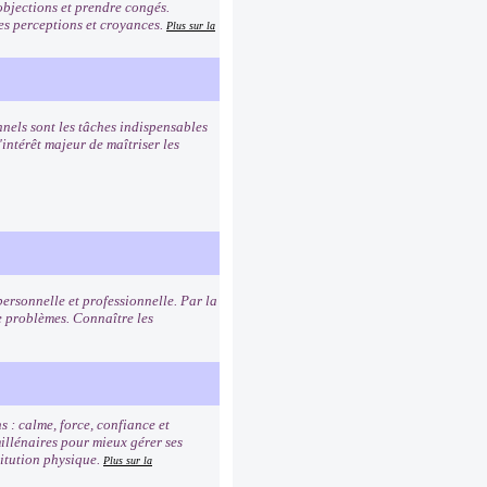
 objections et prendre congés.
es perceptions et croyances.
Plus sur la
nnels sont les tâches indispensables
intérêt majeur de maîtriser les
personnelle et professionnelle. Par la
 problèmes. Connaître les
s : calme, force, confiance et
millénaires pour mieux gérer ses
titution physique.
Plus sur la