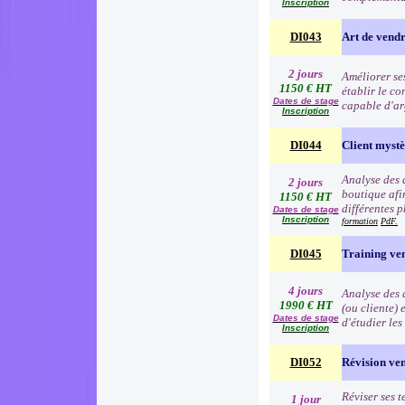
Inscription
DI043
Art de vend
2 jours
Améliorer se
1150 € HT
établir le co
Dates de stage
capable d'ar
Inscription
DI044
Client myst
Analyse des 
2 jours
boutique afin
1150 € HT
différentes p
Dates de stage
Inscription
formation
PdF.
DI045
Training ve
4 jours
Analyse des d
1990 € HT
(ou cliente) 
Dates de stage
d'étudier le
Inscription
DI052
Révision ve
Réviser ses t
1 jour