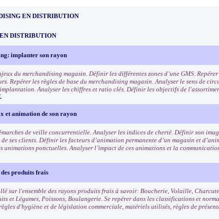
ISING EN DISTRIBUTION
EN DISTRIBUTION
ng: implanter son rayon
enjeux du merchandising magasin. Définir les différentes zones d’une GMS. Repérer l
s. Repérer les règles de base du merchandising magasin. Analyser le sens de circu
mplantation. Analyser les chiffres et ratio clés. Définir les objectifs de l'assortim
.
ix et animation de son rayon
démarches de veille concurrentielle. Analyser les indices de cherté. Définir son im
is de ses clients. Définir les facteurs d’animation permanente d’un magasin et d’an
es animations ponctuelles. Analyser l’impact de ces animations et la communicatio
des produits frais
llé sur l'ensemble des rayons produits frais à savoir: Boucherie, Volaille, Charcut
uits et Légumes, Poissons, Boulangerie. Se repérer dans les classifications et norm
règles d'hygiène et de législation commerciale, matériels utilisés, règles de présen