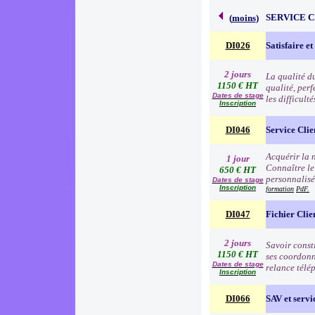
SERVICE 
(
moins
)
DI026
Satisfaire et
2 jours
La qualité d
1150 € HT
qualité, per
Dates de stage
les difficult
Inscription
DI046
Service Clie
Acquérir la n
1 jour
Connaître le
650 € HT
personnalisé
Dates de stage
Inscription
formation
PdF.
DI047
Fichier Clie
2 jours
Savoir consti
1150 € HT
ses coordonn
Dates de stage
relance télé
Inscription
DI066
SAV et servic