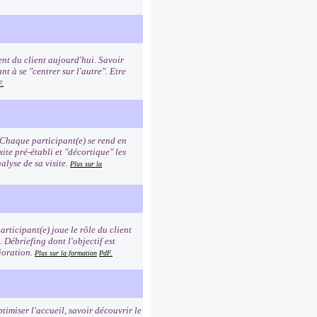
nt du client aujourd'hui. Savoir
t à se "centrer sur l'autre". Etre
F.
 Chaque participant(e) se rend en
site pré-établi et "décortique" les
alyse de sa visite.
Plus sur la
rticipant(e) joue le rôle du client
n. Débriefing dont l'objectif est
ioration.
Plus sur la formation
PdF.
timiser l'accueil, savoir découvrir le