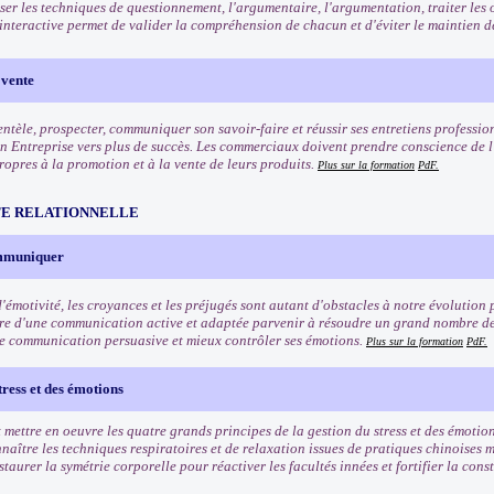
iser les techniques de questionnement, l'argumentaire, l'argumentation, traiter les
interactive permet de valider la compréhension de chacun et d'éviter le maintien d
 vente
entèle, prospecter, communiquer son savoir-faire et réussir ses entretiens professio
n Entreprise vers plus de succès. Les commerciaux doivent prendre conscience de l'
ropres à la promotion et à la vente de leurs produits.
Plus sur la formation
PdF.
TE RELATIONNELLE
ommuniquer
'émotivité, les croyances et les préjugés sont autant d'obstacles à notre évolution 
re d'une communication active et adaptée parvenir à résoudre un grand nombre de
e communication persuasive et mieux contrôler ses émotions.
Plus sur la formation
PdF.
tress et des émotions
mettre en oeuvre les quatre grands principes de la gestion du stress et des émotion
naître les techniques respiratoires et de relaxation issues de pratiques chinoises 
taurer la symétrie corporelle pour réactiver les facultés innées et fortifier la cons