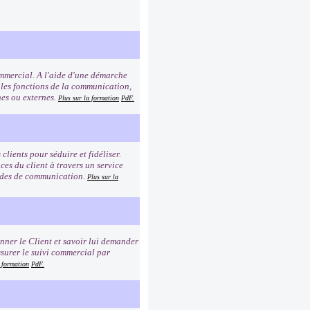
commercial. A l'aide d'une démarche
 les fonctions de la communication,
rnes ou externes.
Plus sur la formation
PdF.
clients pour séduire et fidéliser.
es du client à travers un service
modes de communication.
Plus sur la
ionner le Client et savoir lui demander
ssurer le suivi commercial par
a formation
PdF.