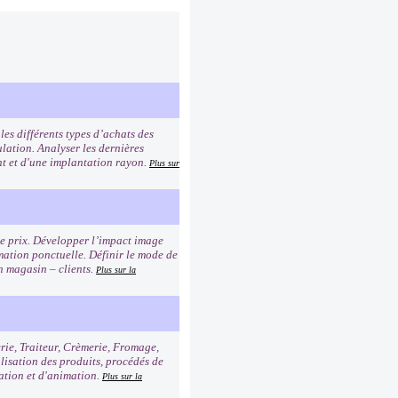
es différents types d’achats des
lation. Analyser les dernières
ent et d'une implantation rayon.
Plus sur
age prix. Développer l’impact image
imation ponctuelle. Définir le mode de
n magasin – clients.
Plus sur la
erie, Traiteur, Crèmerie, Fromage,
alisation des produits, procédés de
tation et d'animation.
Plus sur la