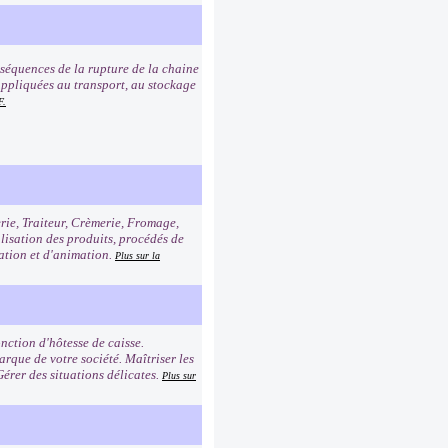
nséquences de la rupture de la chaine
e appliquées au transport, au stockage
F.
erie, Traiteur, Crèmerie, Fromage,
alisation des produits, procédés de
tation et d'animation.
Plus sur la
nction d'hôtesse de caisse.
rque de votre société. Maîtriser les
Gérer des situations délicates.
Plus sur