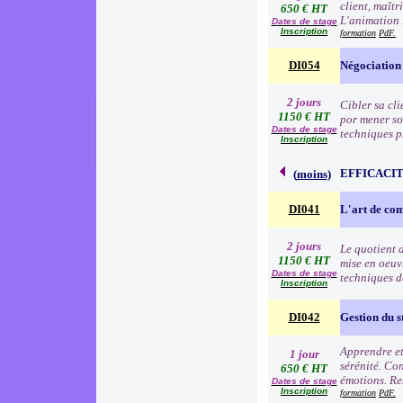
client, maîtr
650 € HT
L'animation 
Dates de stage
Inscription
formation
PdF.
DI054
Négociation
2 jours
Cibler sa cli
1150 € HT
por mener so
Dates de stage
techniques p
Inscription
EFFICACI
(
moins
)
DI041
L'art de c
2 jours
Le quotient d
1150 € HT
mise en oeuv
Dates de stage
techniques d
Inscription
DI042
Gestion du s
Apprendre et 
1 jour
sérénité. Con
650 € HT
émotions. Res
Dates de stage
Inscription
formation
PdF.