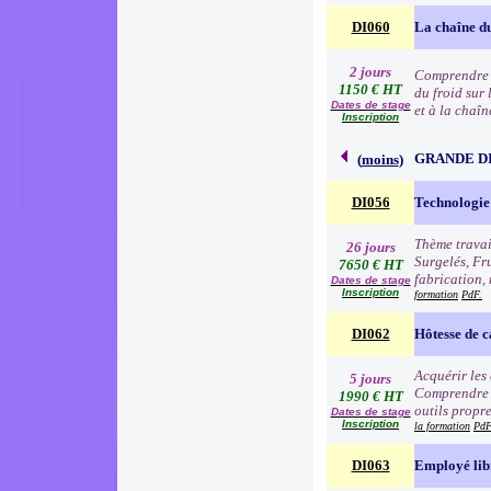
DI060
La chaîne du
2 jours
Comprendre l
1150 € HT
du froid sur 
Dates de stage
et à la chaîn
Inscription
GRANDE D
(
moins
)
DI056
Technologie 
Thème travai
26 jours
Surgelés, Fr
7650 € HT
fabrication, 
Dates de stage
Inscription
formation
PdF.
DI062
Hôtesse de c
Acquérir les
5 jours
Comprendre e
1990 € HT
outils propre
Dates de stage
Inscription
la formation
PdF
DI063
Employé lib