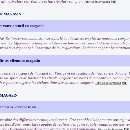
afin d'évaluer ses résultats et faire évoluer son plan.
Plus sur la formation
PdF.
EN MAGASIN
r votre accueil en magasin
ité. Renforcer ses connaissances dans le but de mettre en plus de nouveaux comport
riser les différentes techniques relatives au bon accueil, dans la forme et dans le f
rendre et répondre à l'ensemble de leurs questions. Anticiper et gérer les situation
lir ses clients en magasin
ience de l'impact de l'accueil sur l'image et les résultats de l'entreprise. Adopter
e satisfaire et de fidéliser les clients. Acquérir les bases d'une communication eff
oir répondre et gérer les réclamations des clients en magasin.
Plus sur la formation
PdF.
 MAGASIN
et mieux, c'est possible
ensemble des différentes techniques de vente. Etre capable d'adopter une stratégie 
ses lors d'une vente. Etre capable de réaliser des gains supplémentaires par des ve
res. Développer une démarche graduelle visant l'autonomie.
Plus sur la formation
PdF.