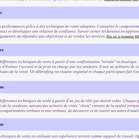
re
s performances grâce à des techniques de vente adaptées. Connaître le comporteme
ntact et développer une relation de confiance. Savoir cerner les besoins en apprenan
gumenter, de répondre aux objections et de vendre les services.
Plus sur la formation
Pd
ère
différentes techniques de vente à partir d'une confrontation "terrain" en boutique.
 d'évaluer l'accueil et la prise en charge par les vendeurs. Il suit un scénario de vi
hases de la vente. Un débriefing est ensuite organisé et chaque participant fait l'an
nte
ifférentes techniques de vente à partir d'un jeu de rôle par sketch vidéo. Chaque pa
et de la vendeuse, suivant des scénarii de visite "client" extraits de la réalité terrai
s comportements verbaux et non verbaux, de découvrir et de traiter ses zones d'amél
nte
echniques de vente en utilisant son expérience terrain comme support de travail. Op