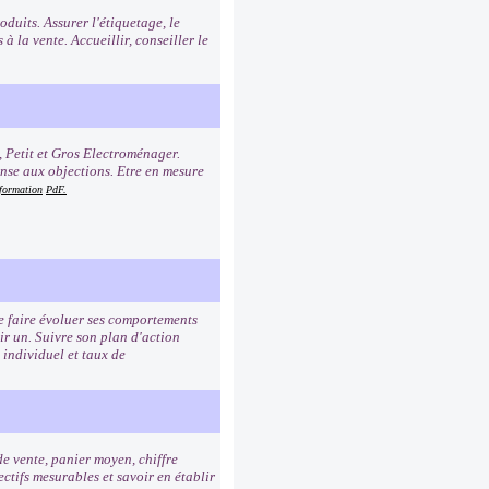
duits. Assurer l'étiquetage, le
à la vente. Accueillir, conseiller le
, Petit et Gros Electroménager.
onse aux objections. Etre en mesure
 formation
PdF.
de faire évoluer ses comportements
ir un. Suivre son plan d'action
 individuel et taux de
de vente, panier moyen, chiffre
ctifs mesurables et savoir en établir