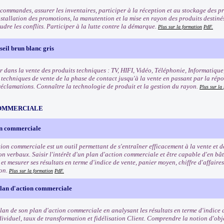
commandes, assurer les inventaires, participer à la réception et au stockage des pro
nstallation des promotions, la manutention et la mise en rayon des produits destinés 
oudre les conflits. Participer à la lutte contre la démarque.
Plus sur la formation
PdF.
eil brun blanc gris
r dans la vente des produits techniques : TV, HIFI, Vidéo, Téléphonie, Informatique
s techniques de vente de la phase de contact jusqu'à la vente en passant par la rép
 réclamations. Connaître la technologie de produit et la gestion du rayon.
Plus sur la
OMMERCIALE
on commerciale
tion commerciale est un outil permettant de s'entraîner efficacement à la vente et 
n verbaux. Saisir l'intérêt d'un plan d'action commerciale et être capable d'en bât
t mesurer ses résultats en terme d'indice de vente, panier moyen, chiffre d'affaires
ion.
Plus sur la formation
PdF.
plan d'action commerciale
ilan de son plan d'action commerciale en analysant les résultats en terme d'indice 
dividuel, taux de transformation et fidélisation Client. Comprendre la notion d'obje