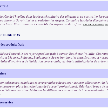
 froid
e rôle de l'hygiène dans la sécurité sanitaire des aliments et en particulier les co
les aliments. Savoir limiter et maîtriser les risques. Connaître les règles d'hygièn
e du froid. Illustration sur l’ensemble des rayons produits frais.
Plus sur la formation
Pd
ISTRIBUTION
des produits frais
llé sur l'ensemble des rayons produits frais à savoir: Boucherie, Volaille, Charcut
uits et Légumes, Poissons, Boulangerie. Se repérer dans les classifications et norm
règles d'hygiène et de législation commerciale, matériels utilisés, règles de présen
aisse
 connaissances techniques et commerciales exigées pour assumer efficacement la fo
t mettre en place les techniques de l'accueil professionnel. Valoriser l'image de ma
s à l'hôtesse de caisse. Maîtriser les différentes expressions de la communication. 
.
re service