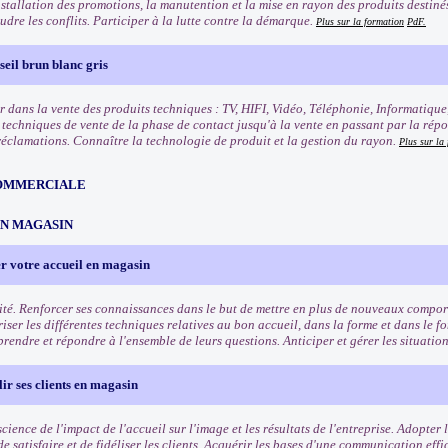
nstallation des promotions, la manutention et la mise en rayon des produits destinés 
oudre les conflits. Participer à la lutte contre la démarque.
Plus sur la formation
PdF.
eil brun blanc gris
r dans la vente des produits techniques : TV, HIFI, Vidéo, Téléphonie, Informatique
s techniques de vente de la phase de contact jusqu'à la vente en passant par la rép
 réclamations. Connaître la technologie de produit et la gestion du rayon.
Plus sur la
OMMERCIALE
EN MAGASIN
r votre accueil en magasin
ité. Renforcer ses connaissances dans le but de mettre en plus de nouveaux comport
riser les différentes techniques relatives au bon accueil, dans la forme et dans le f
rendre et répondre à l'ensemble de leurs questions. Anticiper et gérer les situation
lir ses clients en magasin
ience de l'impact de l'accueil sur l'image et les résultats de l'entreprise. Adopter
e satisfaire et de fidéliser les clients. Acquérir les bases d'une communication eff