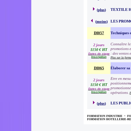
TEXTILE 
(
plus
)
LES PROM
(
moins
)
DI057
Techniques 
Connaître le
2 jours
promotions e
1150 € HT
: des ventes 
Dates de stage
Inscription
Plus sur la form
DI065
Élaborer sa 
Etre en mesur
2 jours
positionneme
1150 € HT
promotionnell
Dates de stage
Inscription
opérations.
P
LES PUBLI
(
plus
)
FORMATION INDUSTRIE
•
F
FORMATION HOTELLERIE-R