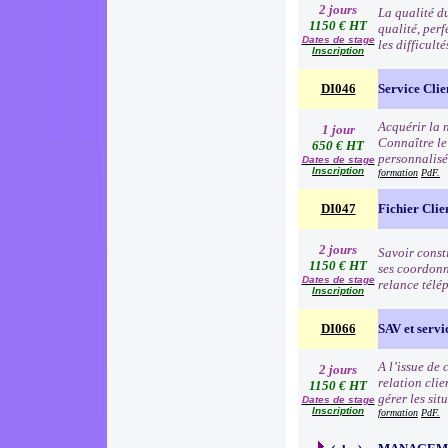
2 jours
La qualité d
1150 € HT
qualité, per
Dates de stage
les difficult
Inscription
DI046
Service Clie
Acquérir la n
1 jour
Connaître le
650 € HT
personnalisé
Dates de stage
Inscription
formation
PdF.
DI047
Fichier Clie
2 jours
Savoir consti
1150 € HT
ses coordonn
Dates de stage
relance télé
Inscription
DI066
SAV et servic
A l’issue de
2 jours
relation clie
1150 € HT
gérer les sit
Dates de stage
Inscription
formation
PdF.