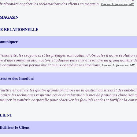
oir répondre et gérer les réclamations des clients en magasin.
Plus sur la formation
PdF.
 MAGASIN
TE RELATIONNELLE
ommuniquer
'émotivité, les croyances et les préjugés sont autant d'obstacles à notre évolution 
re d'une communication active et adaptée parvenir à résoudre un grand nombre de
e communication persuasive et mieux contrôler ses émotions.
Plus sur la formation
PdF.
tress et des émotions
mettre en oeuvre les quatre grands principes de la gestion du stress et des émotion
naître les techniques respiratoires et de relaxation issues de pratiques chinoises 
taurer la symétrie corporelle pour réactiver les facultés innées et fortifier la cons
CLIENT
 fidéliser le Client