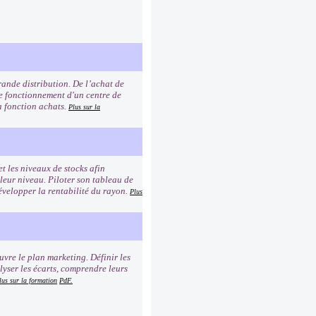
rande distribution. De l’achat de
 le fonctionnement d'un centre de
la fonction achats.
Plus sur la
et les niveaux de stocks afin
 leur niveau. Piloter son tableau de
Développer la rentabilité du rayon.
Plus
uvre le plan marketing. Définir les
lyser les écarts, comprendre leurs
lus sur la formation
PdF.