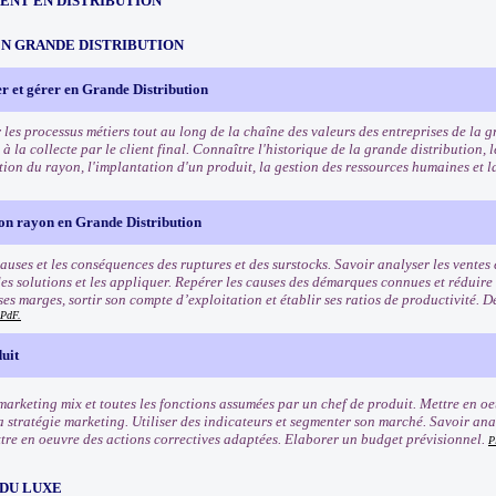
NT EN DISTRIBUTION
EN GRANDE DISTRIBUTION
r et gérer en Grande Distribution
les processus métiers tout au long de la chaîne des valeurs des entreprises de la g
 la collecte par le client final. Connaître l'historique de la grande distribution,
stion du rayon, l'implantation d'un produit, la gestion des ressources humaines et 
son rayon en Grande Distribution
auses et les conséquences des ruptures et des surstocks. Savoir analyser les ventes 
des solutions et les appliquer. Repérer les causes des démarques connues et réduire
ses marges, sortir son compte d’exploitation et établir ses ratios de productivité. 
PdF.
uit
marketing mix et toutes les fonctions assumées par un chef de produit. Mettre en oe
la stratégie marketing. Utiliser des indicateurs et segmenter son marché. Savoir ana
ttre en oeuvre des actions correctives adaptées. Elaborer un budget prévisionnel.
P
 DU LUXE