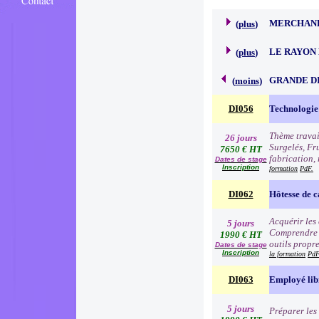
MERCHAND
(
plus
)
LE RAYON 
(
plus
)
GRANDE D
(
moins
)
DI056
Technologie 
Thème travai
26 jours
Surgelés, Fr
7650 € HT
fabrication, 
Dates de stage
Inscription
formation
PdF.
DI062
Hôtesse de c
Acquérir les
5 jours
Comprendre e
1990 € HT
outils propre
Dates de stage
Inscription
la formation
PdF
DI063
Employé lib
5 jours
Préparer les 