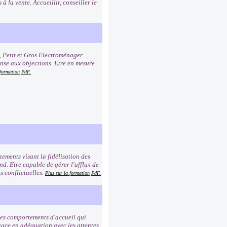
à la vente. Accueillir, conseiller le
, Petit et Gros Electroménager.
onse aux objections. Etre en mesure
 formation
PdF.
ements visant la fidélisation des
ond. Etre capable de gérer l'afflux de
s conflictuelles.
Plus sur la formation
PdF.
 les comportements d'accueil qui
icace en adéquation avec les attentes