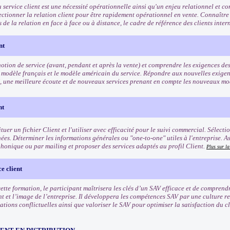
u service client est une nécessité opérationnelle ainsi qu'un enjeu relationnel et 
fectionner la relation client pour être rapidement opérationnel en vente. Connaître
és de la relation en face à face ou à distance, le cadre de référence des clients inte
nt
otion de service (avant, pendant et après la vente) et comprendre les exigences des 
 modèle français et le modèle américain du service. Répondre aux nouvelles exigenc
, une meilleure écoute et de nouveaux services prenant en compte les nouveaux 
nt
tuer un fichier Client et l'utiliser avec efficacité pour le suivi commercial. Sélect
ées. Déterminer les informations générales ou "one-to-one" utiles à l'entreprise. A
phonique ou par mailing et proposer des services adaptés au profil Client.
Plus sur l
e client
 cette formation, le participant maîtrisera les clés d’un SAV efficace et de compren
nt et l’image de l’entreprise. Il développera les compétences SAV par une culture r
uations conflictuelles ainsi que valoriser le SAV pour optimiser la satisfaction du cli