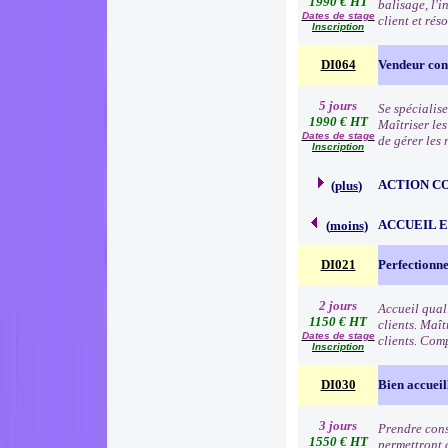
1990 € HT
balisage, l'i
Dates de stage
client et rés
Inscription
DI064
Vendeur cons
5 jours
Se spécialise
1990 € HT
Maîtriser le
Dates de stage
de gérer les
Inscription
ACTION C
(
plus
)
ACCUEIL 
(
moins
)
DI021
Perfectionne
2 jours
Accueil qual
1150 € HT
clients. Maît
Dates de stage
clients. Comp
Inscription
DI030
Bien accueil
3 jours
Prendre consc
1550 € HT
permettront d