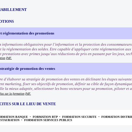
HABILLEMENT
OTIONS
et réglementation des promotions
s informations obligatoires pour l’information et la protection des consommateurs
t la réglementation des soldes. Etre capable d’appliquer cette réglementation aux
et prestations avec primes jusqu’aux réductions de prix en passant par les jeux, tec
ation
PdF.
stratégie de promotion des ventes
e d’élaborer sa stratégie de promotion des ventes en déclinant les étapes suivantes
nt marketing, fixer ses objectifs de promotion, définir sa cible de façon dynamiqu
e la mieux adaptée, sélectionner les bons vecteurs pour sa promotion, piloter et an
lus sur la formation
PdF.
CITES SUR LE LIEU DE VENTE
ORMATION BANQUE
•
FORMATION BTP
•
FORMATION SECURITE
•
FORMATION DISTRI
ESTAURATION
•
FORMATION SERVICES PUBLICS