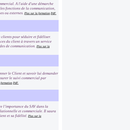
commercial. A l'aide d'une démarche
 les fonctions de la communication,
rnes ou externes.
Plus sur la formation
PdF.
clients pour séduire et fidéliser.
es du client à travers un service
modes de communication.
Plus sur la
ionner le Client et savoir lui demander
ssurer le suivi commercial par
a formation
PdF.
dre l’importance du SAV dans la
elationnelle et commerciale. Il saura
ent et sa fidélité.
Plus sur la