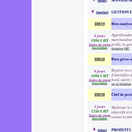
MANAGEME
(
plus
)
GESTION 
(
moins
)
DI019
Bien analyse
Appréhender 
4 jours
marchandise à
1990 € HT
profit, la ge
Dates de stage
Inscription
formation
PdF.
DI020
Bien gérer 
Repérer les c
4 jours
d'identifier 
1990 € HT
bord, suivre 
Dates de stage
Inscription
sur la formation
DI058
Chef de prod
3 jours
Maîtriser le 
1550 € HT
objectifs et 
Dates de stage
causes et me
Inscription
PRODUITS
(
plus
)