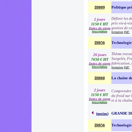
DI009
Politique pr
Définir les 
2 jours
prix vis-à-v
1150 € HT
gestion de c
Dates de stage
Inscription
formation
PdF.
DI056
Technologie 
Thème travai
26 jours
Surgelés, Fr
7650 € HT
fabrication, 
Dates de stage
Inscription
formation
PdF.
DI060
La chaîne du
2 jours
Comprendre l
1150 € HT
du froid sur 
Dates de stage
et à la chaîn
Inscription
GRANDE D
(
moins
)
DI056
Technologie 