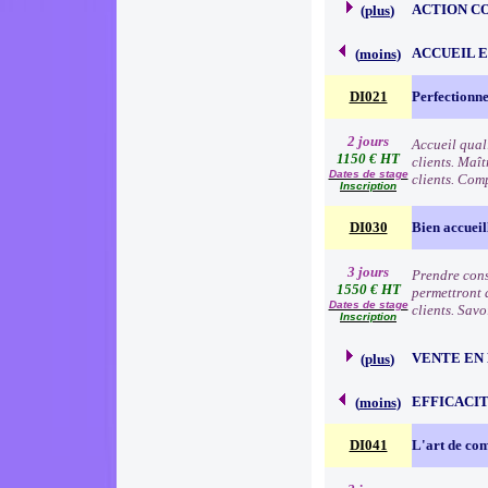
ACTION C
(
plus
)
ACCUEIL 
(
moins
)
DI021
Perfectionne
2 jours
Accueil qual
1150 € HT
clients. Maît
Dates de stage
clients. Comp
Inscription
DI030
Bien accueil
3 jours
Prendre consc
1550 € HT
permettront d
Dates de stage
clients. Sav
Inscription
VENTE EN
(
plus
)
EFFICACI
(
moins
)
DI041
L'art de c