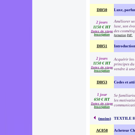
DI050
Luxe, parfu
Améliorer ses
2 jours
luxe, son évo
1150 € HT
des cosmétiqu
Dates de stage
Inscription
formation
PdF.
DI051
Introduction
2 jours
Acquérir les
1150 € HT
principes du
Dates de stage
vendre à une
Inscription
DI053
Codes et atti
1 jour
Se familiari
650 € HT
les motivatio
Dates de stage
communication
Inscription
TEXTILE 
(
moins
)
AC058
Acheteur Che