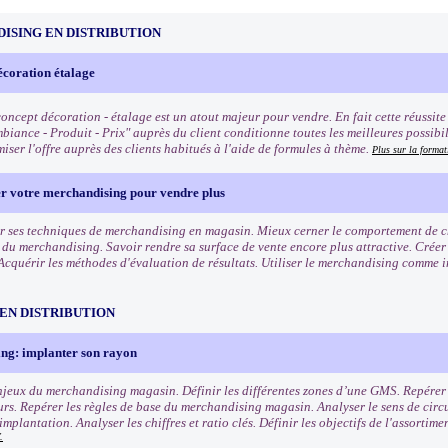
ISING EN DISTRIBUTION
écoration étalage
oncept décoration - étalage est un atout majeur pour vendre. En fait cette réussite q
biance - Produit - Prix" auprès du client conditionne toutes les meilleures possibi
iser l'offre auprès des clients habitués à l'aide de formules à thème.
Plus sur la format
er votre merchandising pour vendre plus
r ses techniques de merchandising en magasin. Mieux cerner le comportement de cha
s du merchandising. Savoir rendre sa surface de vente encore plus attractive. Crée
Acquérir les méthodes d'évaluation de résultats. Utiliser le merchandising comme 
EN DISTRIBUTION
ng: implanter son rayon
enjeux du merchandising magasin. Définir les différentes zones d’une GMS. Repérer l
s. Repérer les règles de base du merchandising magasin. Analyser le sens de circu
mplantation. Analyser les chiffres et ratio clés. Définir les objectifs de l'assortim
.