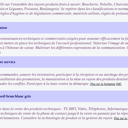
llé sur l'ensemble des rayons produits frais à savoir: Boucherie, Volaille, Charcut
uits et Légumes, Poissons, Boulangerie. Se repérer dans les classifications et norm
règles d'hygiène et de législation commerciale, matériels utilisés, règles de présen
aisse
 connaissances techniques et commerciales exigées pour assumer efficacement la fo
t mettre en place les techniques de l'accueil professionnel. Valoriser l'image de ma
s à l'hôtesse de caisse. Maîtriser les différentes expressions de la communication. 
.
re service
commandes, assurer les inventaires, participer à la réception et au stockage des pro
nstallation des promotions, la manutention et la mise en rayon des produits destinés 
oudre les conflits. Participer à la lutte contre la démarque.
Plus sur la formation
PdF.
eil brun blanc gris
r dans la vente des produits techniques : TV, HIFI, Vidéo, Téléphonie, Informatique
s techniques de vente de la phase de contact jusqu'à la vente en passant par la rép
 réclamations. Connaître la technologie de produit et la gestion du rayon.
Plus sur la