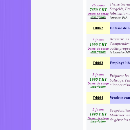
Thème travai
26 jours
Surgelés, Fr
7650 € HT
fabrication, 
Dates de stage
Inscription
formation
PdF.
DI062
Hôtesse de c
Acquérir les
5 jours
Comprendre e
1990 € HT
outils propre
Dates de stage
Inscription
la formation
PdF
DI063
Employé lib
5 jours
Préparer les 
1990 € HT
balisage, l'i
Dates de stage
client et rés
Inscription
DI064
Vendeur cons
5 jours
Se spécialise
1990 € HT
Maîtriser le
Dates de stage
de gérer les
Inscription