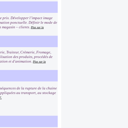
age prix. Développer l’impact image
imation ponctuelle. Définir le mode de
n magasin – clients.
Plus sur la
erie, Traiteur, Crèmerie, Fromage,
alisation des produits, procédés de
tation et d'animation.
Plus sur la
nséquences de la rupture de la chaine
e appliquées au transport, au stockage
F.