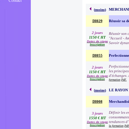
MERCHAND
(
moins
)
DI029
Réussir sa d
2 jours
Réussir son c
1150 € HT
"Accueil - Am
Dates de stage
Savoir dynam
Inscription
DI055
Perfectionn
Perfectionne
2 jours
les principe
1150 € HT
d'échanges. 
Dates de stage
Inscription
formation
PdF.
LE RAYON 
(
moins
)
DI008
Merchandisi
Définir les 
3 jours
consommateur
1550 € HT
tendances d’i
Dates de stage
Inscription
la formation
PdF