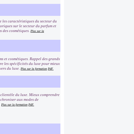
e les caractéristiques du secteur du
toriques sur le secteur du parfum et
oms des cosmétiques.
Plus sur la
ums et cosmétiques. Rappel des grands
e les spécificités du luxe pour mieux
vers du luxe.
Plus sur la formation
PdF.
a clientèle du luxe. Mieux comprendre
synchroniser aux modes de
.
Plus sur la formation
PdF.