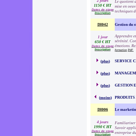
2 jours
Le quotient d
1150 € HT
mise en oeuv
Dates de stage
techniques d
Inscription
DI042
Gestion du s
Apprendre et 
1 jour
sérénité. Con
650 € HT
émotions. Res
Dates de stage
Inscription
formation
PdF.
SERVICE 
(
plus
)
MANAGEME
(
plus
)
GESTION 
(
plus
)
PRODUITS
(
moins
)
DI006
Le marketin
4 jours
Familiariser 
1990 € HT
Savoir appli
Dates de stage
entreprise d
Inscription