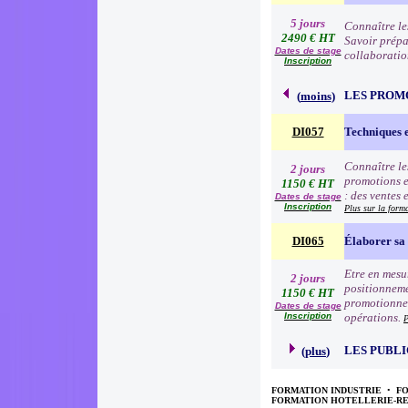
5 jours
Connaître le
2490 € HT
Savoir prépa
Dates de stage
collaboratio
Inscription
LES PROM
(
moins
)
DI057
Techniques 
Connaître le
2 jours
promotions e
1150 € HT
: des ventes 
Dates de stage
Inscription
Plus sur la form
DI065
Élaborer sa 
Etre en mesur
2 jours
positionneme
1150 € HT
promotionnell
Dates de stage
Inscription
opérations.
P
LES PUBLI
(
plus
)
FORMATION INDUSTRIE
•
F
FORMATION HOTELLERIE-R