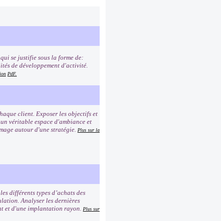
ui se justifie sous la forme de:
lités de développement d'activité.
ion
PdF.
que client. Exposer les objectifs et
r un véritable espace d'ambiance et
image autour d'une stratégie.
Plus sur la
es différents types d’achats des
lation. Analyser les dernières
ent et d'une implantation rayon.
Plus sur