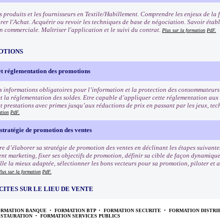
s produits et les fournisseurs en Textile/Habillement. Comprendre les enjeux de la 
rer l'Achat. Acquérir ou revoir les techniques de base de négociation. Savoir établ
n commerciale. Maîtriser l'application et le suivi du contrat.
Plus sur la formation
PdF.
OTIONS
et réglementation des promotions
s informations obligatoires pour l’information et la protection des consommateurs
t la réglementation des soldes. Etre capable d’appliquer cette réglementation aux
et prestations avec primes jusqu’aux réductions de prix en passant par les jeux, tec
ation
PdF.
stratégie de promotion des ventes
e d’élaborer sa stratégie de promotion des ventes en déclinant les étapes suivantes
nt marketing, fixer ses objectifs de promotion, définir sa cible de façon dynamiqu
e la mieux adaptée, sélectionner les bons vecteurs pour sa promotion, piloter et an
lus sur la formation
PdF.
CITES SUR LE LIEU DE VENTE
ORMATION BANQUE
•
FORMATION BTP
•
FORMATION SECURITE
•
FORMATION DISTRI
ESTAURATION
•
FORMATION SERVICES PUBLICS