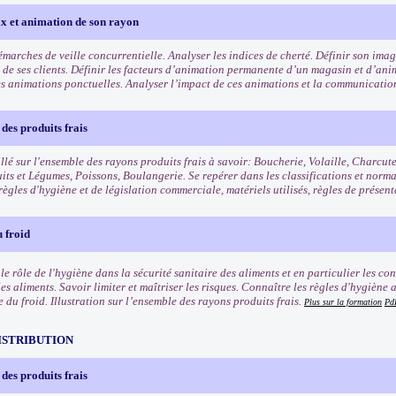
ix et animation de son rayon
démarches de veille concurrentielle. Analyser les indices de cherté. Définir son im
is de ses clients. Définir les facteurs d’animation permanente d’un magasin et d’an
es animations ponctuelles. Analyser l’impact de ces animations et la communicatio
des produits frais
llé sur l'ensemble des rayons produits frais à savoir: Boucherie, Volaille, Charcut
uits et Légumes, Poissons, Boulangerie. Se repérer dans les classifications et norm
règles d'hygiène et de législation commerciale, matériels utilisés, règles de présen
 froid
e rôle de l'hygiène dans la sécurité sanitaire des aliments et en particulier les co
les aliments. Savoir limiter et maîtriser les risques. Connaître les règles d'hygièn
e du froid. Illustration sur l’ensemble des rayons produits frais.
Plus sur la formation
Pd
ISTRIBUTION
des produits frais