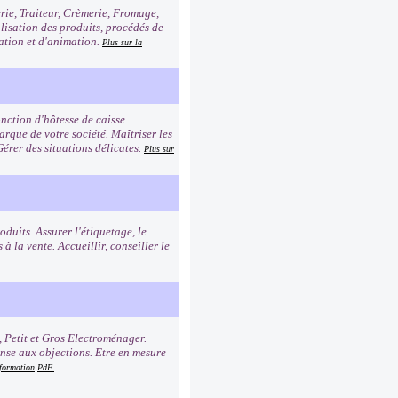
erie, Traiteur, Crèmerie, Fromage,
alisation des produits, procédés de
tation et d'animation.
Plus sur la
nction d'hôtesse de caisse.
rque de votre société. Maîtriser les
Gérer des situations délicates.
Plus sur
duits. Assurer l'étiquetage, le
à la vente. Accueillir, conseiller le
, Petit et Gros Electroménager.
onse aux objections. Etre en mesure
 formation
PdF.