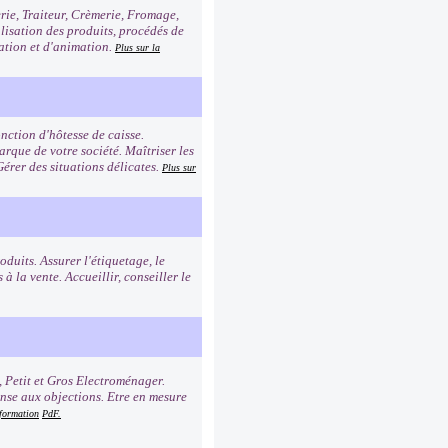
erie, Traiteur, Crèmerie, Fromage,
alisation des produits, procédés de
tation et d'animation.
Plus sur la
nction d'hôtesse de caisse.
rque de votre société. Maîtriser les
Gérer des situations délicates.
Plus sur
duits. Assurer l'étiquetage, le
à la vente. Accueillir, conseiller le
, Petit et Gros Electroménager.
onse aux objections. Etre en mesure
 formation
PdF.