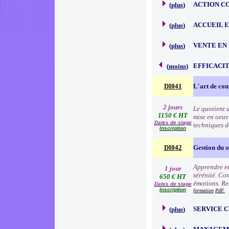
ACTION C
(
plus
)
ACCUEIL 
(
plus
)
VENTE EN
(
plus
)
EFFICACI
(
moins
)
DI041
L'art de c
2 jours
Le quotient d
1150 € HT
mise en oeuv
Dates de stage
techniques d
Inscription
DI042
Gestion du s
Apprendre et 
1 jour
sérénité. Con
650 € HT
émotions. Res
Dates de stage
Inscription
formation
PdF.
SERVICE 
(
plus
)