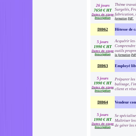
Thème travai
26 jours
Surgelés, Fr
7650 € HT
fabrication, 
Dates de stage
Inscription
formation
PdF.
DI062
Hôtesse de c
Acquérir les
5 jours
Comprendre e
1990 € HT
outils propre
Dates de stage
Inscription
la formation
PdF
DI063
Employé lib
5 jours
Préparer les 
1990 € HT
balisage, l'i
Dates de stage
client et rés
Inscription
DI064
Vendeur cons
5 jours
Se spécialise
1990 € HT
Maîtriser le
Dates de stage
de gérer les
Inscription