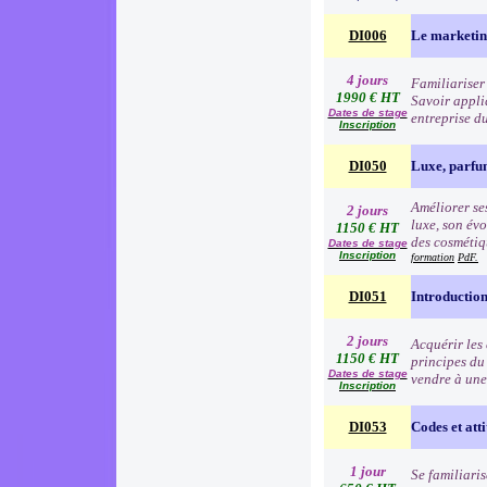
DI006
Le marketin
4 jours
Familiariser 
1990 € HT
Savoir appli
Dates de stage
entreprise d
Inscription
DI050
Luxe, parfu
Améliorer ses
2 jours
luxe, son évo
1150 € HT
des cosmétiqu
Dates de stage
Inscription
formation
PdF.
DI051
Introduction
2 jours
Acquérir les
1150 € HT
principes du
Dates de stage
vendre à une
Inscription
DI053
Codes et atti
1 jour
Se familiari