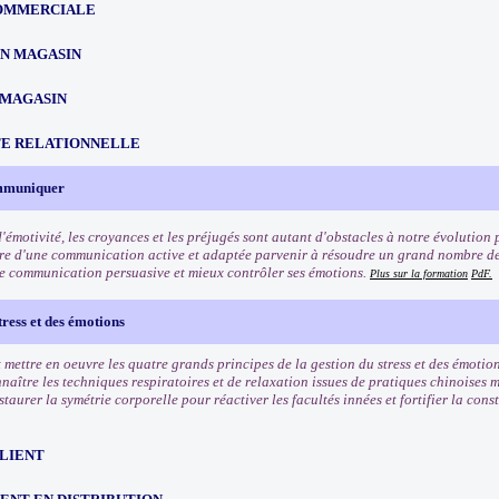
OMMERCIALE
EN MAGASIN
 MAGASIN
TE RELATIONNELLE
ommuniquer
'émotivité, les croyances et les préjugés sont autant d'obstacles à notre évolution 
re d'une communication active et adaptée parvenir à résoudre un grand nombre de
e communication persuasive et mieux contrôler ses émotions.
Plus sur la formation
PdF.
tress et des émotions
mettre en oeuvre les quatre grands principes de la gestion du stress et des émotion
naître les techniques respiratoires et de relaxation issues de pratiques chinoises 
taurer la symétrie corporelle pour réactiver les facultés innées et fortifier la cons
CLIENT