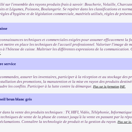
llé sur l'ensemble des rayons produits frais à savoir: Boucherie, Volaille, Charcut
uits et Légumes, Poissons, Boulangerie. Se repérer dans les classifications et norm
règles d'hygiène et de législation commerciale, matériels utilisés, règles de présen
aisse
 connaissances techniques et commerciales exigées pour assumer efficacement la fo
t mettre en place les techniques de l'accueil professionnel. Valoriser l'image de ma
s à l'hôtesse de caisse. Maîtriser les différentes expressions de la communication. 
.
re service
commandes, assurer les inventaires, participer à la réception et au stockage des pro
nstallation des promotions, la manutention et la mise en rayon des produits destinés 
oudre les conflits. Participer à la lutte contre la démarque.
Plus sur la formation
PdF.
eil brun blanc gris
r dans la vente des produits techniques : TV, HIFI, Vidéo, Téléphonie, Informatique
s techniques de vente de la phase de contact jusqu'à la vente en passant par la rép
 réclamations. Connaître la technologie de produit et la gestion du rayon.
Plus sur la