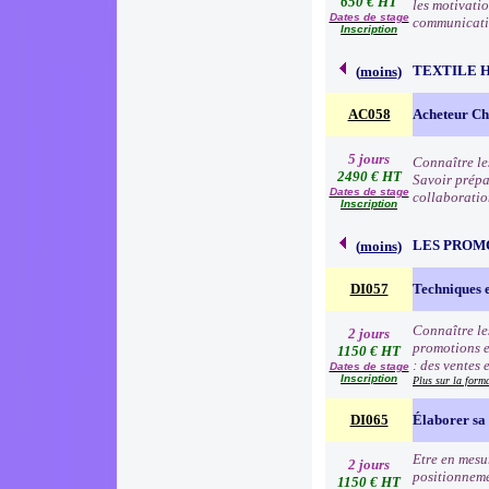
650 € HT
les motivatio
Dates de stage
communication
Inscription
TEXTILE 
(
moins
)
AC058
Acheteur Che
5 jours
Connaître le
2490 € HT
Savoir prépa
Dates de stage
collaboratio
Inscription
LES PROM
(
moins
)
DI057
Techniques 
Connaître le
2 jours
promotions e
1150 € HT
: des ventes 
Dates de stage
Inscription
Plus sur la form
DI065
Élaborer sa 
Etre en mesur
2 jours
positionneme
1150 € HT