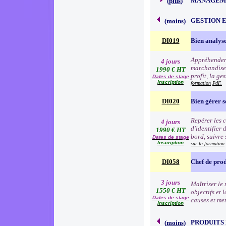
MANAGEME
(
plus
)
GESTION 
(
moins
)
DI019
Bien analyse
Appréhender 
4 jours
marchandise à
1990 € HT
profit, la ge
Dates de stage
Inscription
formation
PdF.
DI020
Bien gérer 
Repérer les c
4 jours
d'identifier 
1990 € HT
bord, suivre 
Dates de stage
Inscription
sur la formation
DI058
Chef de prod
3 jours
Maîtriser le 
1550 € HT
objectifs et 
Dates de stage
causes et me
Inscription
PRODUITS
(
moins
)