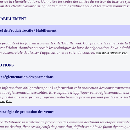
ns de la clientèle du luxe. Connaître les codes des initiés du secteur du luxe. Se 
 des clients. Savoir distinguer la clientèle traditionnelle et les "excursionnistes"
HABILLEMENT
f de Produit Textile / Habillement
s produits et les fournisseurs en Textile/Habillement. Comprendre les enjeux de la 
rer l'Achat. Acquérir ou revoir les techniques de base de négociation. Savoir établ
n commerciale. Maîtriser l'application et le suivi du contrat.
Plus sur la formation
PdF.
OTIONS
et réglementation des promotions
s informations obligatoires pour l’information et la protection des consommateurs
t la réglementation des soldes. Etre capable d’appliquer cette réglementation aux
et prestations avec primes jusqu’aux réductions de prix en passant par les jeux, tec
ation
PdF.
stratégie de promotion des ventes
e d’élaborer sa stratégie de promotion des ventes en déclinant les étapes suivantes
nt marketing, fixer ses objectifs de promotion, définir sa cible de façon dynamiqu