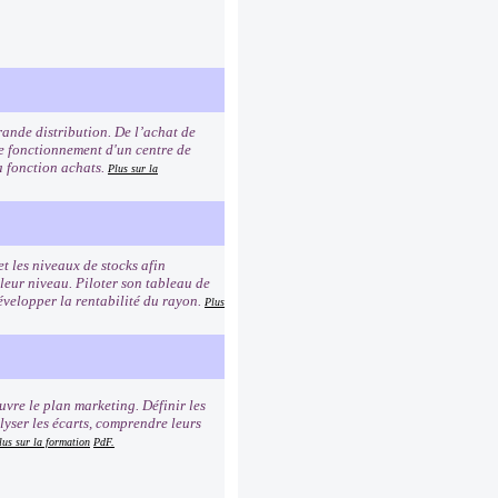
rande distribution. De l’achat de
 le fonctionnement d'un centre de
la fonction achats.
Plus sur la
et les niveaux de stocks afin
 leur niveau. Piloter son tableau de
Développer la rentabilité du rayon.
Plus
uvre le plan marketing. Définir les
lyser les écarts, comprendre leurs
lus sur la formation
PdF.