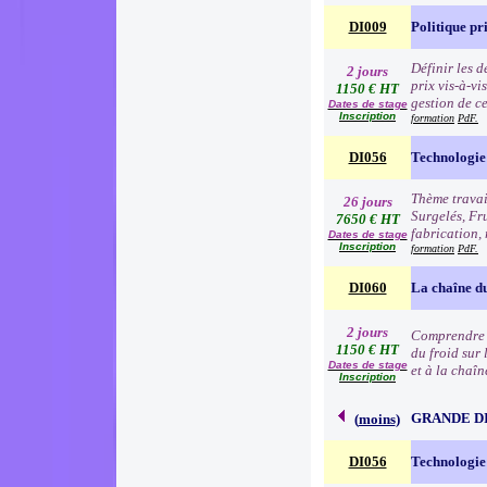
DI009
Politique pr
Définir les 
2 jours
prix vis-à-v
1150 € HT
gestion de c
Dates de stage
Inscription
formation
PdF.
DI056
Technologie 
Thème travai
26 jours
Surgelés, Fr
7650 € HT
fabrication, 
Dates de stage
Inscription
formation
PdF.
DI060
La chaîne du
2 jours
Comprendre l
1150 € HT
du froid sur 
Dates de stage
et à la chaîn
Inscription
GRANDE D
(
moins
)
DI056
Technologie 