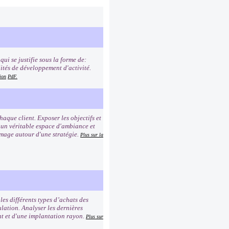
ui se justifie sous la forme de:
lités de développement d'activité.
ion
PdF.
que client. Exposer les objectifs et
r un véritable espace d'ambiance et
image autour d'une stratégie.
Plus sur la
es différents types d’achats des
lation. Analyser les dernières
ent et d'une implantation rayon.
Plus sur