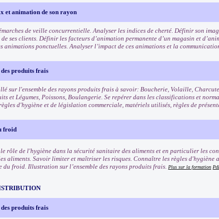
ix et animation de son rayon
démarches de veille concurrentielle. Analyser les indices de cherté. Définir son im
is de ses clients. Définir les facteurs d’animation permanente d’un magasin et d’an
es animations ponctuelles. Analyser l’impact de ces animations et la communicatio
des produits frais
llé sur l'ensemble des rayons produits frais à savoir: Boucherie, Volaille, Charcut
uits et Légumes, Poissons, Boulangerie. Se repérer dans les classifications et norm
règles d'hygiène et de législation commerciale, matériels utilisés, règles de présen
 froid
e rôle de l'hygiène dans la sécurité sanitaire des aliments et en particulier les co
les aliments. Savoir limiter et maîtriser les risques. Connaître les règles d'hygièn
e du froid. Illustration sur l’ensemble des rayons produits frais.
Plus sur la formation
Pd
ISTRIBUTION
des produits frais