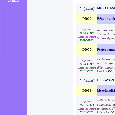
MERCHAND
(
moins
)
DI029
Réussir sa d
2 jours
Réussir son c
1150 € HT
"Accueil - Am
Dates de stage
Savoir dynam
Inscription
DI055
Perfectionn
Perfectionne
2 jours
les principe
1150 € HT
d'échanges. 
Dates de stage
Inscription
formation
PdF.
LE RAYON 
(
moins
)
DI008
Merchandisi
Définir les 
3 jours
consommateur
1550 € HT
tendances d’i
Dates de stage
Inscription
la formation
PdF