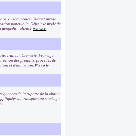
age prix. Développer l’impact image
imation ponctuelle. Définir le mode de
n magasin – clients.
Plus sur la
erie, Traiteur, Crèmerie, Fromage,
alisation des produits, procédés de
tation et d'animation.
Plus sur la
nséquences de la rupture de la chaine
e appliquées au transport, au stockage
F.