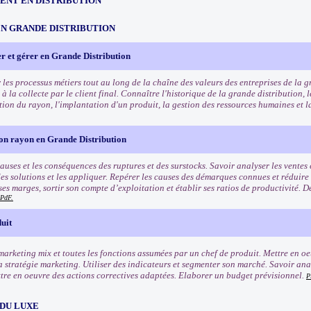
NT EN DISTRIBUTION
EN GRANDE DISTRIBUTION
r et gérer en Grande Distribution
les processus métiers tout au long de la chaîne des valeurs des entreprises de la g
 la collecte par le client final. Connaître l'historique de la grande distribution,
stion du rayon, l'implantation d'un produit, la gestion des ressources humaines et 
son rayon en Grande Distribution
auses et les conséquences des ruptures et des surstocks. Savoir analyser les ventes 
des solutions et les appliquer. Repérer les causes des démarques connues et réduire
ses marges, sortir son compte d’exploitation et établir ses ratios de productivité. 
PdF.
uit
marketing mix et toutes les fonctions assumées par un chef de produit. Mettre en oe
la stratégie marketing. Utiliser des indicateurs et segmenter son marché. Savoir ana
ttre en oeuvre des actions correctives adaptées. Elaborer un budget prévisionnel.
P
 DU LUXE