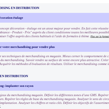
ISING EN DISTRIBUTION
écoration étalage
oncept décoration - étalage est un atout majeur pour vendre. En fait cette réussite q
biance - Produit - Prix" auprès du client conditionne toutes les meilleures possibi
iser l'offre auprès des clients habitués à l'aide de formules à thème.
Plus sur la format
er votre merchandising pour vendre plus
r ses techniques de merchandising en magasin. Mieux cerner le comportement de cha
s du merchandising. Savoir rendre sa surface de vente encore plus attractive. Crée
Acquérir les méthodes d'évaluation de résultats. Utiliser le merchandising comme 
EN DISTRIBUTION
ng: implanter son rayon
enjeux du merchandising magasin. Définir les différentes zones d’une GMS. Repérer l
s. Repérer les règles de base du merchandising magasin. Analyser le sens de circu
mplantation. Analyser les chiffres et ratio clés. Définir les objectifs de l'assortim
.