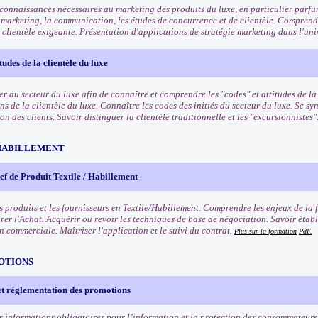
 connaissances nécessaires au marketing des produits du luxe, en particulier parf
 marketing, la communication, les études de concurrence et de clientèle. Comprendr
 clientèle exigeante. Présentation d'applications de stratégie marketing dans l'uni
tudes de la clientèle du luxe
ser au secteur du luxe afin de connaître et comprendre les "codes" et attitudes de l
ns de la clientèle du luxe. Connaître les codes des initiés du secteur du luxe. Se 
 des clients. Savoir distinguer la clientèle traditionnelle et les "excursionnistes"
HABILLEMENT
f de Produit Textile / Habillement
s produits et les fournisseurs en Textile/Habillement. Comprendre les enjeux de la 
rer l'Achat. Acquérir ou revoir les techniques de base de négociation. Savoir établ
n commerciale. Maîtriser l'application et le suivi du contrat.
Plus sur la formation
PdF.
OTIONS
et réglementation des promotions
s informations obligatoires pour l’information et la protection des consommateurs