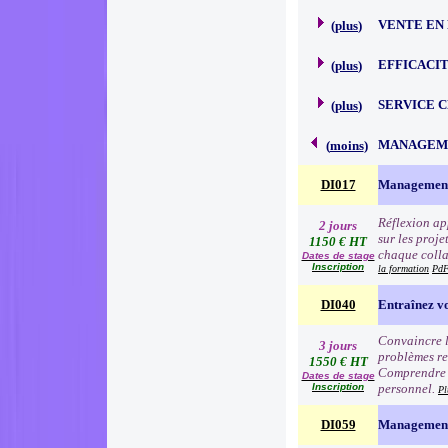
VENTE EN
(
plus
)
EFFICACI
(
plus
)
SERVICE 
(
plus
)
MANAGEME
(
moins
)
DI017
Management
Réflexion app
2 jours
sur les proj
1150 € HT
chaque colla
Dates de stage
Inscription
la formation
PdF
DI040
Entraînez vo
Convaincre l
3 jours
problèmes re
1550 € HT
Comprendre l
Dates de stage
Inscription
personnel.
Pl
DI059
Management 