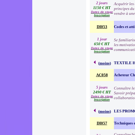
2 jours
Acquérir les
1150 € HT
principes du
Dates de stage
vendre à une
Inscription
DI053
Codes et atti
1 jour
Se familiari
650 € HT
les motivatio
Dates de stage
communication
Inscription
TEXTILE 
(
moins
)
AC058
Acheteur Che
5 jours
Connaître le
2490 € HT
Savoir prépa
Dates de stage
collaboratio
Inscription
LES PROM
(
moins
)
DI057
Techniques 
Connaître le