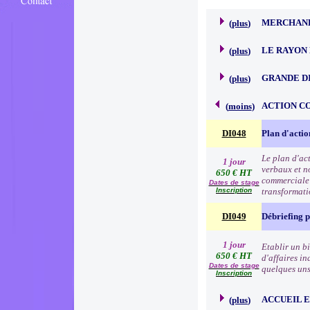
MERCHAND
(
plus
)
LE RAYON 
(
plus
)
GRANDE D
(
plus
)
ACTION C
(
moins
)
DI048
Plan d'acti
Le plan d'ac
1 jour
verbaux et no
650 € HT
commerciale e
Dates de stage
Inscription
transformat
DI049
Débriefing 
1 jour
Etablir un b
650 € HT
d'affaires in
Dates de stage
quelques uns 
Inscription
ACCUEIL 
(
plus
)