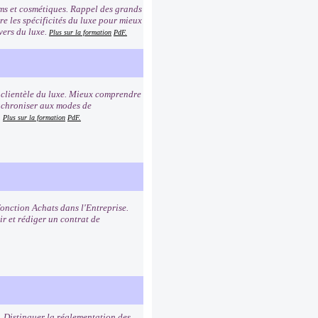
ums et cosmétiques. Rappel des grands
e les spécificités du luxe pour mieux
vers du luxe.
Plus sur la formation
PdF.
a clientèle du luxe. Mieux comprendre
synchroniser aux modes de
.
Plus sur la formation
PdF.
fonction Achats dans l'Entreprise.
ir et rédiger un contrat de
. Distinguer la réglementation des