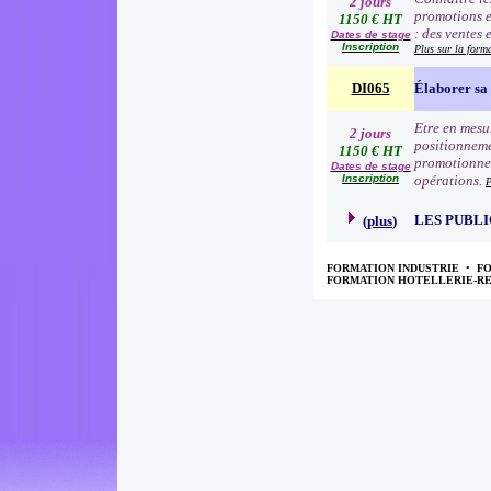
2 jours
promotions e
1150 € HT
: des ventes 
Dates de stage
Inscription
Plus sur la form
DI065
Élaborer sa 
Etre en mesur
2 jours
positionneme
1150 € HT
promotionnell
Dates de stage
Inscription
opérations.
P
LES PUBLI
(
plus
)
FORMATION INDUSTRIE
•
F
FORMATION HOTELLERIE-R