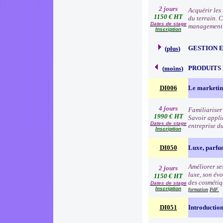
2 jours
Acquérir les
1150 € HT
du terrain. 
Dates de stage
management à
Inscription
GESTION 
(
plus
)
PRODUITS
(
moins
)
DI006
Le marketin
4 jours
Familiariser 
1990 € HT
Savoir appli
Dates de stage
entreprise d
Inscription
DI050
Luxe, parfu
Améliorer ses
2 jours
luxe, son évo
1150 € HT
des cosmétiqu
Dates de stage
Inscription
formation
PdF.
DI051
Introduction