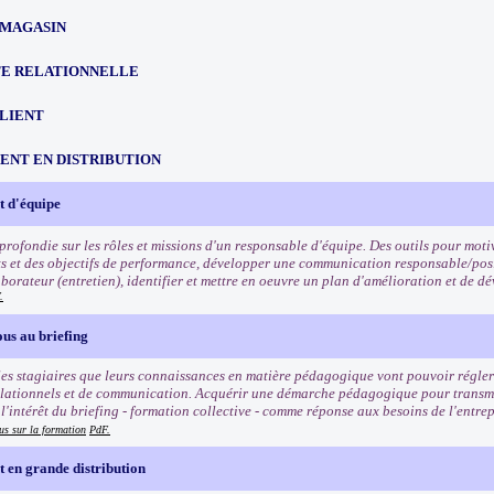
 MAGASIN
TE RELATIONNELLE
CLIENT
NT EN DISTRIBUTION
 d'équipe
rofondie sur les rôles et missions d'un responsable d'équipe. Des outils pour motiv
ets et des objectifs de performance, développer une communication responsable/posi
borateur (entretien), identifier et mettre en oeuvre un plan d'amélioration et de
.
us au briefing
es stagiaires que leurs connaissances en matière pédagogique vont pouvoir régler 
lationnels et de communication. Acquérir une démarche pédagogique pour transmett
'intérêt du briefing - formation collective - comme réponse aux besoins de l'entrep
us sur la formation
PdF.
en grande distribution