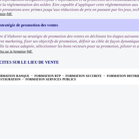
t la réglementation des soldes. Etre capable d’appliquer cette réglementation aux
et prestations avec primes jusqu’aux réductions de prix en passant par les jeux, tec
ation
PdF.
stratégie de promotion des ventes
e d’élaborer sa stratégie de promotion des ventes en déclinant les étapes suivantes
nt marketing, fixer ses objectifs de promotion, définir sa cible de façon dynamiqu
e la mieux adaptée, sélectionner les bons vecteurs pour sa promotion, piloter et an
lus sur la formation
PdF.
CITES SUR LE LIEU DE VENTE
ORMATION BANQUE
•
FORMATION BTP
•
FORMATION SECURITE
•
FORMATION DISTRI
ESTAURATION
•
FORMATION SERVICES PUBLICS